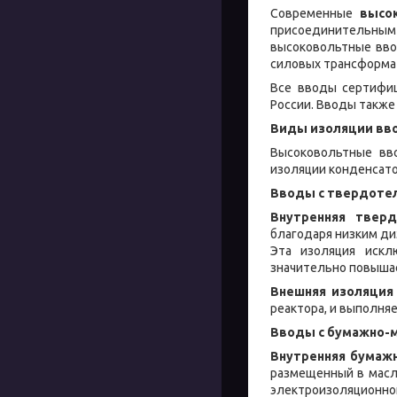
Современные
высо
присоединительным 
высоковольтные вво
силовых трансформат
Все вводы сертифиц
России. Вводы также
Виды изоляции вв
Высоковольтные вв
изоляции конденсатор
Вводы с твердотел
Внутренняя тверд
благодаря низким ди
Эта изоляция искл
значительно повышае
Внешняя изоляция
реактора, и выполня
Вводы с бумажно-м
Внутренняя бумажн
размещенный в масл
электроизоляционно