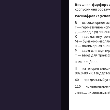
Внешняя фарфоров
корпусом они образу
Расшифровка услов
В ― высокогорное и
Г ― герметичное ис
Д ― ввод с удлиненн
К ― твердая внутренн
М ― бумажно-масляна
П ― полимерная внеш
Р ― ввод для шунти
Т ― ввод для транс
III-60-220/2000
III ― категория вне
9920-89 и Стандарто
60 ― предельный угол
220 ― номинальное и
2000 ― номинальный 