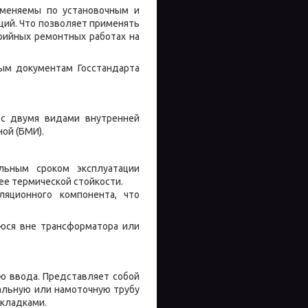
меняемы по установочным и
ий. Что позволяет применять
рийных ремонтных работах на
ым документам Госстандарта
 с двумя видами внутренней
ной (БМИ).
ьным сроком эксплуатации
ее термической стойкости.
ляционного компонента, что
уюся вне трансформатора или
ю ввода. Представляет собой
альную или намоточную трубу
кладками.