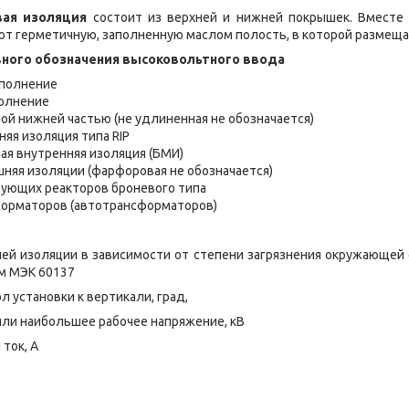
ая изоляция
состоит из верхней и нижней покрышек. Вместе 
ют герметичную, заполненную маслом полость, в которой размеща
ного обозначения высоковольтного ввода
сполнение
полнение
ой нижней частью (не удлиненная не обозначается)
яя изоляция типа RIP
я внутренняя изоляция (БМИ)
няя изоляции (фарфоровая не обозначается)
рующих реакторов броневого типа
форматоров (автотрансформаторов)
шней изоляции в зависимости от степени загрязнения окружающей
м МЭК 60137
 установки к вертикали, град,
ли наибольшее рабочее напряжение, кВ
ток, А