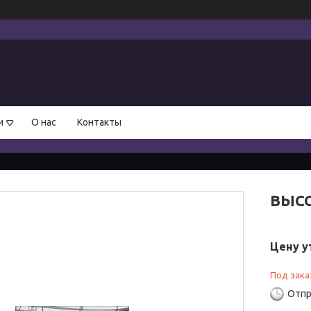
и
О нас
Контакты
ВЫСО
Цену у
Под зака
Отпр