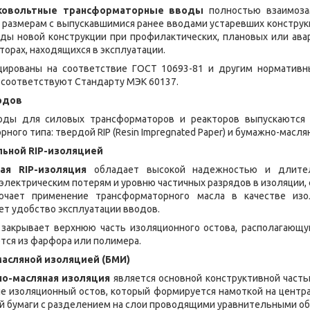
ковольтные трансформаторные вводы
полностью взаимоза
размерам с выпускавшимися ранее вводами устаревших конструкц
ды новой конструкции при профилактических, плановых или ава
орах, находящихся в эксплуатации.
ированы на соответствие ГОСТ 10693-81 и другим нормативн
 соответствуют Стандарту МЭК 60137.
одов
оды для силовых трансформаторов и реакторов выпускаются
ного типа: твердой RIP (Resin Impregnated Paper) и бумажно-масля
ьной RIP-изоляцией
ая RIP-изоляция
обладает высокой надежностью и длител
электрическим потерям и уровню частичных разрядов в изоляции, 
ючает применение трансформаторного масла в качестве изо
т удобство эксплуатации вводов.
закрывает верхнюю часть изоляционного остова, располагающ
ется из фарфора или полимера.
асляной изоляцией (БМИ)
о-масляная изоляция
является основной конструктивной часть
е изоляционный остов, который формируется намоткой на центр
й бумаги с разделением на слои проводящими уравнительными об