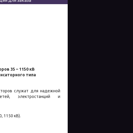
ия для заказа
в 35 – 1150 кВ
енсаторного типа
кторов служат для надежной
сетей, электростанций и
, 1150 кВ).