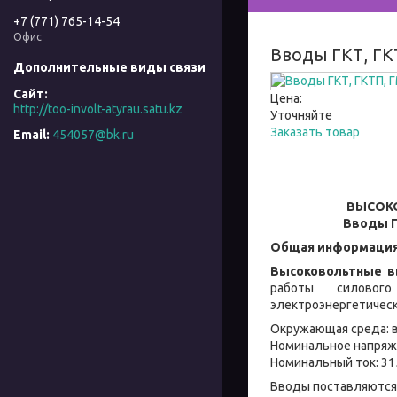
+7 (771) 765-14-54
Офис
Вводы ГКТ, ГКТ
Цена:
http://too-involt-atyrau.satu.kz
Уточняйте
Заказать товар
454057@bk.ru
ВЫСОКО
Вводы Г
Общая информация о
Высоковольтные 
работы силового
электроэнергетическ
Окружающая среда: в
Номинальное напряжение
Номинальный ток: 31
Вводы поставляются