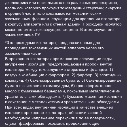
диэлектрика или нескольких слоев различных диэлектриков,
вдоль оси которого проходит токоведущий стержень; снаружи
в средней части тело охватывается металлическим
заземленным фланцем, служащим для крепления изолятора
к корпусу аппарата или к стенам зданий. Проходной изолятор
может не иметь токоведущего стержня. В этом случае его
заменяет шина РУ.
*Это проходные изоляторы, предназначенные для
проведения токоведущих частей аппарата через его
заземленные части.
В проходных изоляторах применяются следующие виды
внутренней изоляции, предотвращающей пробой внутри
изолятора между токоведущими стержнем и фланцем: 1)
воздух в комбинации с фарфором; 2) фарфор; 3) эпоксидный
компаунд; 4) бакелизированная бумага; 5) бакелизированная
бумага в сочетании с компаундом; 6) трансформаторное
масло с бумажными барьерами, покрытыми металлическими
уравнительными обкладками; 7) бумажно-масляная изоляция
в сочетании с металлическими уравнительными обкладками.
При всех видах внутренней изоляции в качестве внешней
изоляции проходных изоляторах, обеспечивающей
необходимое напряжение перекрытия по ее поверхности,
служат фарфоровые покрышки, предохраняющие