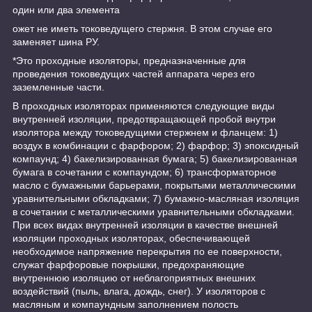
один или два элемента
ожет не иметь токоведущего стержня. В этом случае его
заменяет шина РУ.
*Это проходные изоляторы, предназначенные для
проведения токоведущих частей аппарата через его
заземленные части.
В проходных изоляторах применяются следующие виды
внутренней изоляции, предотвращающей пробой внутри
изолятора между токоведущими стержнем и фланцем: 1)
воздух в комбинации с фарфором; 2) фарфор; 3) эпоксидный
компаунд; 4) бакелизированная бумага; 5) бакелизированная
бумага в сочетании с компаундом; 6) трансформаторное
масло с бумажными барьерами, покрытыми металлическими
уравнительными обкладками; 7) бумажно-масляная изоляция
в сочетании с металлическими уравнительными обкладками.
При всех видах внутренней изоляции в качестве внешней
изоляции проходных изоляторах, обеспечивающей
необходимое напряжение перекрытия по ее поверхности,
служат фарфоровые покрышки, предохраняющие
внутреннюю изоляцию от неблагоприятных внешних
воздействий (пыль, влага, дождь, снег). У изоляторов с
масляным и компаундным заполнением полость