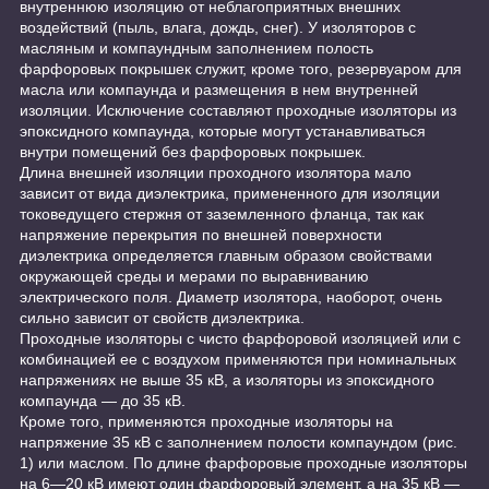
внутреннюю изоляцию от неблагоприятных внешних
воздействий (пыль, влага, дождь, снег). У изоляторов с
масляным и компаундным заполнением полость
фарфоровых покрышек служит, кроме того, резервуаром для
масла или компаунда и размещения в нем внутренней
изоляции. Исключение составляют проходные изоляторы из
эпоксидного компаунда, которые могут устанавливаться
внутри помещений без фарфоровых покрышек.
Длина внешней изоляции проходного изолятора мало
зависит от вида диэлектрика, примененного для изоляции
токоведущего стержня от заземленного фланца, так как
напряжение перекрытия по внешней поверхности
диэлектрика определяется главным образом свойствами
окружающей среды и мерами по выравниванию
электрического поля. Диаметр изолятора, наоборот, очень
сильно зависит от свойств диэлектрика.
Проходные изоляторы с чисто фарфоровой изоляцией или с
комбинацией ее с воздухом применяются при номинальных
напряжениях не выше 35 кВ, а изоляторы из эпоксидного
компаунда — до 35 кВ.
Кроме того, применяются проходные изоляторы на
напряжение 35 кВ с заполнением полости компаундом (рис.
1) или маслом. По длине фарфоровые проходные изоляторы
на 6—20 кВ имеют один фарфоровый элемент, а на 35 кВ —