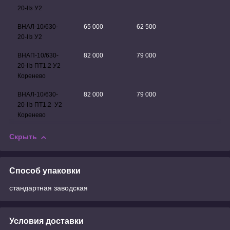
20
-II
з У2
ВНАЛ-10/630-
65 000
62 500
20
-II
з У2
ВНАП-10/630-
82 000
79 000
20-
II
з ПТ1.2 У2
Коренево
ВНАЛ-10/630-
82 000
79 000
20-
II
з ПТ1.2
У2
Коренево
Скрыть
Способ упаковки
стандартная заводская
Условия доставки