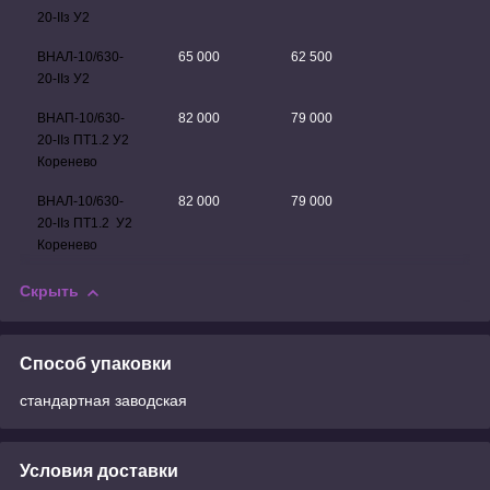
20
-II
з У2
ВНАЛ-10/630-
65 000
62 500
20
-II
з У2
ВНАП-10/630-
82 000
79 000
20-
II
з ПТ1.2 У2
Коренево
ВНАЛ-10/630-
82 000
79 000
20-
II
з ПТ1.2
У2
Коренево
Скрыть
Способ упаковки
стандартная заводская
Условия доставки