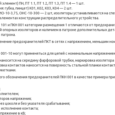
емент) ПН, ПТ 1.1, ПТ 1.2, ПТ 1.3, ПТ 1.4 — 1 шт.
: губка, пинцет) К01, К02, К03, К04 — 2 шт.
-10-3,75, ОНС-10-300 — 2 шт, изоляторы устанавливаются на сп
элементах конструкции распределительного устройства.
101 и ПКН 001 категории размещения 1 отличаются от предохрани
й опорных изоляторов и наличием в патроне дополнительных де
 патрона.
енение предохранителей ПКТ в сетях с напряжением, меньшим но
001-10 могут применяться для цепей с номинальным напряжением 
наносится на середину фарфоровой трубки, маркировка изолятора 
овка контактов наносится на поверхность стальной планки контак
икетками.
го обозначения предохранителей ПКН 001 в качестве примера пр
;
олнителем;
торов напряжения;
ез цоколя и без указателя срабатывания;
 исполнение контакта;
пряжение в кВ;