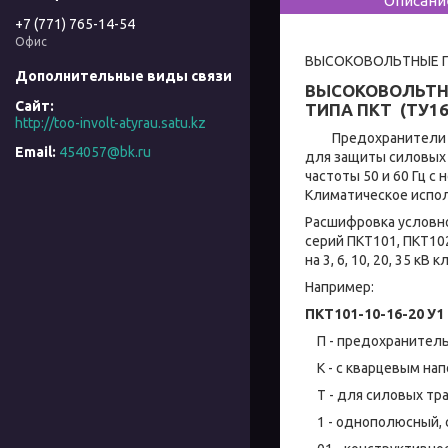
Описани
+7 (771) 765-14-54
Офис
ВЫСОКОВОЛЬТНЫЕ ПР
ВЫСОКОВОЛЬТН
ТИПА ПКТ (ТУ16
http://too-involt-atyrau.satu.kz
Предохранители выс
454057@bk.ru
для защиты силовых 
частоты 50 и 60 Гц с
Климатическое испол
Расшифровка условн
серий ПКТ101, ПКТ10
на 3, 6, 10, 20, 35 кВ
Например:
ПКТ101-10-16-20 У1
П - предохранитель
К - с кварцевым на
Т - для силовых тр
1 - однополюсный, с