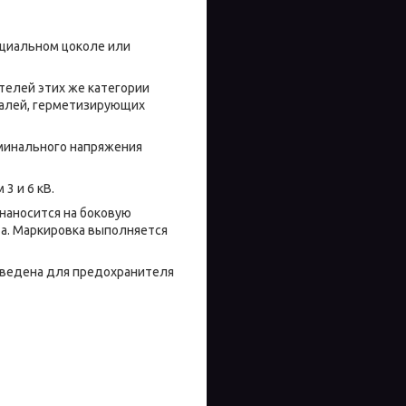
ециальном цоколе или
телей этих же категории
талей, герметизирующих
минального напряжения
3 и 6 кВ.
наносится на боковую
та. Маркировка выполняется
иведена для предохранителя