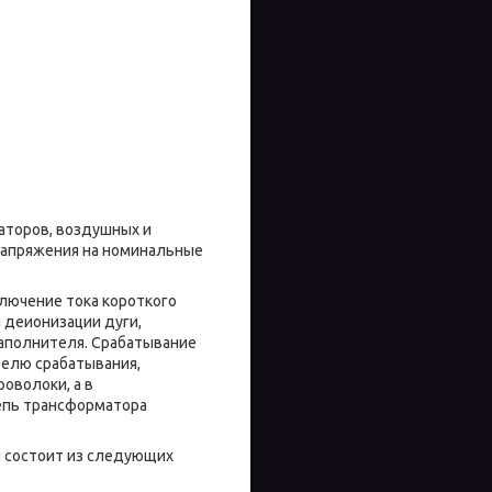
торов, воздушных и
напряжения на номинальные
лючение тока короткого
 деионизации дуги,
наполнителя. Срабатывание
телю срабатывания,
оволоки, а в
цепь трансформатора
й состоит из следующих