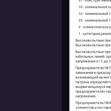
01 - конструктивное
10 - номинальное на
16 - номинальный то
20 - номинальный то
У - климатическое 
1 - категория разме
Высоковольтные пре
Высоковольтные пре
Высоковольтные пре
кабельных линий, п
напряжения от 3 до 3
Предохранители ПКТ
замыкания в предохр
возникающей на мест
патрона определяется
выдвигающемуся нару
предохранителях сер
напряжения.
Предохранитель ПКН,
элементов и поставл