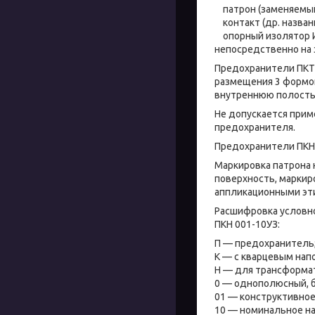
патрон (заменяемый эл
контакт (др. названия
опорный изолятор ИО
непосредственно на 
Предохранители ПКТ 
размещения 3 формо
внутреннюю полость
Не допускается прим
предохранителя.
Предохранители ПКН 
Маркировка патрона 
поверхность, маркир
аппликационными эт
Расшифровка условно
ПКН 001-10УЗ:
П — предохранитель
К — с кварцевым нап
Н — для трансформа
0 — однополюсный, б
01 — конструктивное
10 — номинальное на