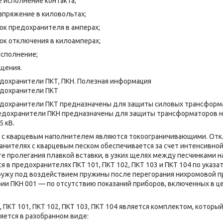
 исполнение контакта;
пряжение в киловольтах;
к предохранителя в амперах;
к отключения в килоамперах;
исполнение;
щения.
дохранители ПКТ, ПКН. Полезная информация
дохранители ПКТ
дохранители ПКТ предназначены для защиты силовых трансформа
редохранители ПКН предназначены для защиты трансформаторов 
5 кВ.
 с кварцевым наполнителем являются токоограничивающими. Отк
анителях с кварцевым песком обеспечивается за счет интенсивной
е пролегания плавкой вставки, в узких щелях между песчинками 
 в предохранителях ПКТ 101, ПКТ 102, ПКТ 103 и ПКТ 104 по указа
жу под воздействием пружины после перегорания нихромовой пр
ии ПКН 001 — по отсутствию показаний приборов, включенных в 
 ПКТ 101, ПКТ 102, ПКТ 103, ПКТ 104 является комплектом, которы
яется в разобранном виде: