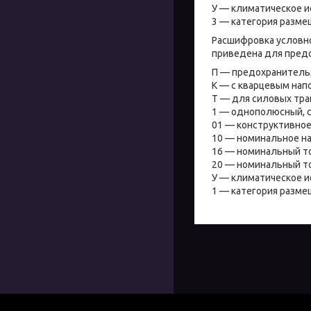
У — климатическое и
3 — категория разме
Расшифровка условно
приведена для предо
П — предохранитель
К — с кварцевым нап
Т — для силовых тр
1 — однополюсный, с
01 — конструктивное
10 — номинальное на
16 — номинальный то
20 — номинальный то
У — климатическое и
1 — категория разме