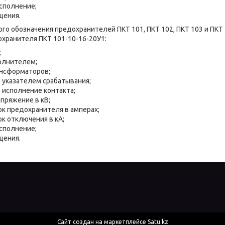
сполнение;
щения.
го обозначения предохранителей ПКТ 101, ПКТ 102, ПКТ 103 и ПКТ 
хранителя ПКТ 101-10-16-20У1:
;
олнителем;
ансформаторов;
 указателем срабатывания;
 исполнение контакта;
пряжение в кВ;
к предохранителя в амперах;
к отключения в кА;
сполнение;
щения.
Сайт создан на маркетплейсе
Satu.kz