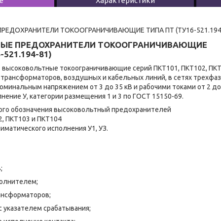
е
Характеристики
ЕДОХРАНИТЕЛИ ТОКООГРАНИЧИВАЮЩИЕ ТИПА ПТ (ТУ16-521.194
ЫЕ ПРЕДОХРАНИТЕЛИ ТОКООГРАНИЧИВАЮЩИЕ
-521.194-81)
оковольтные токоограничивающие серий ПКТ101, ПКТ102, ПКТ
трансформаторов, воздушных и кабельных линий, в сетях трехфаз
 номинальным напряжением от 3 до 35 кВ и рабочими токами от 2 до
нение У, категории размещения 1 и 3 по ГОСТ 15150-69.
ого обозначения высоковольтный предохранителей
2, ПКТ103 и ПКТ104
 климатического исполнения У1, УЗ.
;
полнителем;
ансформаторов;
 указателем срабатывания;