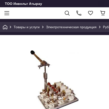
ТОО Инвольт Атырау
Товары и услуги
Электротехническая продукция
Руб