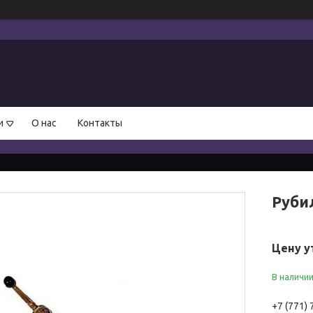
и
О нас
Контакты
Руби
Цену у
В наличи
+7 (771)