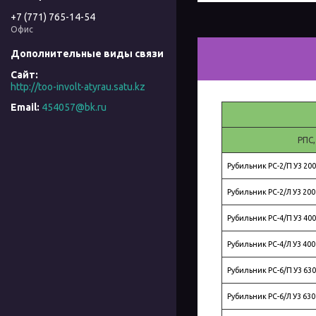
+7 (771) 765-14-54
Офис
http://too-involt-atyrau.satu.kz
454057@bk.ru
РПС,
Рубильник РС-2/П У3 200
Рубильник РС-2/Л У3 200
Рубильник РС-4/П У3 400
Рубильник РС-4/Л У3 400
Рубильник РС-6/П У3 630
Рубильник РС-6/Л У3 630