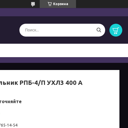
Корзина
льник РПБ-4/П УХЛ3 400 А
точняйте
и
 765-14-54