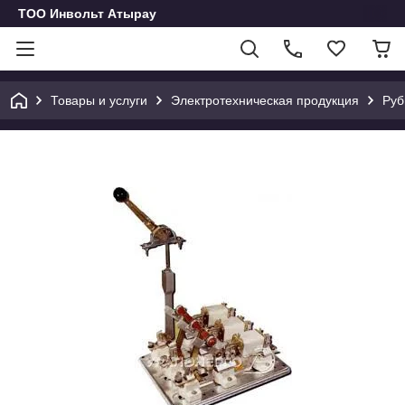
ТОО Инвольт Атырау
Товары и услуги
Электротехническая продукция
Руб