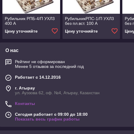
Рубильник РПБ-4/П УХЛ3
РубильникРПС-1/П УХЛ3
Руб
400 А
без пл.вст. 100 А
без 
Цену уточняйте
Цену уточняйте
Цен
О нас
Рейтинг не сформирован
Менее 5 отзывов за последний год
Работает с 14.12.2016
г. Атырау
ул. Ауэзова 62, оф. №4, Атырау, Казахстан
Контакты
Сегодня работает с 09:00 до 18:00
Показать весь график работы