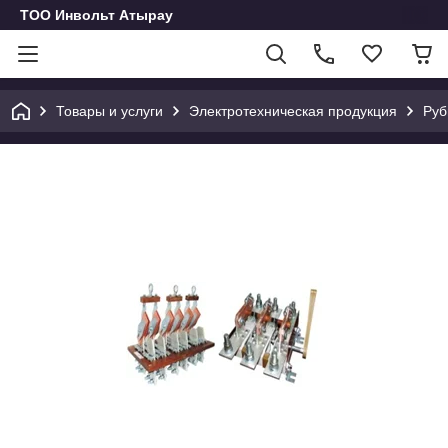
ТОО Инвольт Атырау
Товары и услуги
Электротехническая продукция
Руб