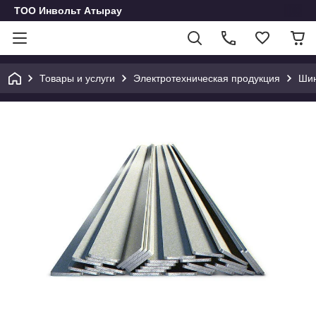
ТОО Инвольт Атырау
Товары и услуги
Электротехническая продукция
Шин