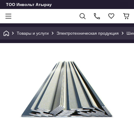
ТОО Инвольт Атырау
Товары и услуги
Электротехническая продукция
Шин