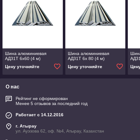
Шина алюминиевая
Шина алюминиевая
Шин
АД31Т 6х60 (4 м)
АД31Т 6х 80 (4 м)
АД31
Цену уточняйте
Цену уточняйте
Цен
О нас
Рейтинг не сформирован
Менее 5 отзывов за последний год
Работает с 14.12.2016
г. Атырау
ул. Ауэзова 62, оф. №4, Атырау, Казахстан