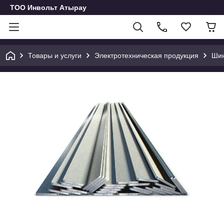
ТОО Инвольт Атырау
Товары и услуги
Электротехническая продукция
Шин