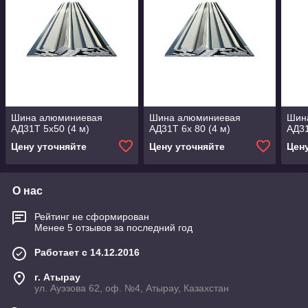
Шина алюминиевая
Шина алюминиевая
Шин
АД31Т 5х50 (4 м)
АД31Т 6х 80 (4 м)
АД31
Цену уточняйте
Цену уточняйте
Цен
О нас
Рейтинг не сформирован
Менее 5 отзывов за последний год
Работает с 14.12.2016
г. Атырау
ул. Ауэзова 62, оф. №4, Атырау, Казахстан