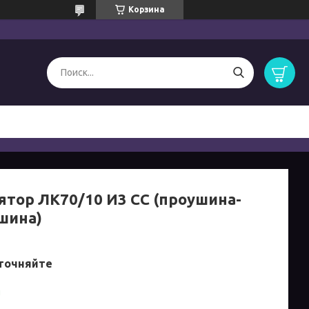
Корзина
ятор ЛК70/10 И3 СС (проушина-
шина)
точняйте
и