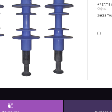
+7 (771)
Офис
Заказ то