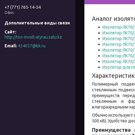
+7 (771) 765-14-54
Офис
Аналог изолят
Изолятор ЛК70/
Изолятор ЛК70/
http://too-involt-atyrau.satu.kz
Изолятор ЛК70/
Изолятор ЛК70/
454057@bk.ru
Изолятор ЛК70/
Изолятор ЛК70/
Изолятор ЛК70/3
Изолятор для п
Характеристик
Полимерный подвес
стеклянным подвесн
преимуществ перед
стеклянным и фа
влагоразрядными хар
Обычно используют и
500 кВ). Удобство д
Преимущества 