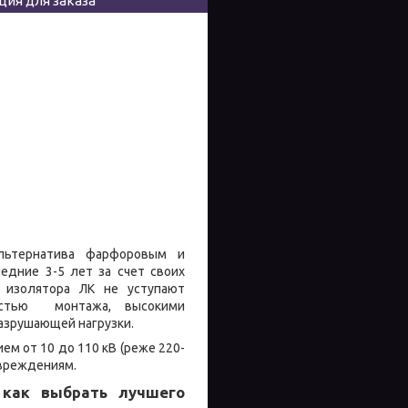
ия для заказа
альтернатива фарфоровым и
едние 3-5 лет за счет своих
 изолятора ЛК не уступают
остью монтажа, высокими
азрушающей нагрузки.
м от 10 до 110 кВ (реже 220-
овреждениям.
 как выбрать лучшего