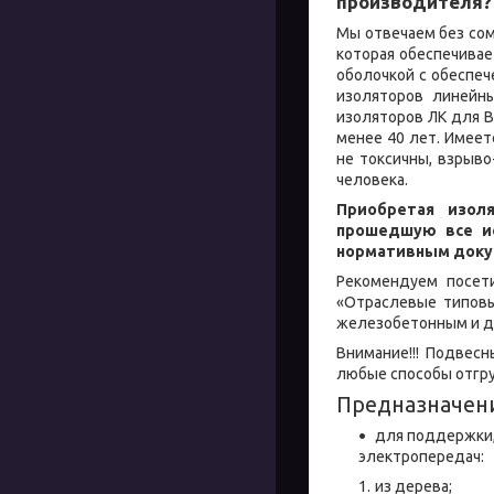
производителя?
Мы отвечаем без сом
которая обеспечивае
оболочкой с обеспе
изоляторов линейны
изоляторов ЛК для В
менее 40 лет. Имеет
не токсичны, взрыво
человека.
Приобретая изол
прошедшую все ис
нормативным докум
Рекомендуем посети
«Отраслевые типовы
железобетонным и д
Внимание!!! Подвес
любые способы отгрузк
Предназначен
для поддержки,
электропередач:
из дерева;