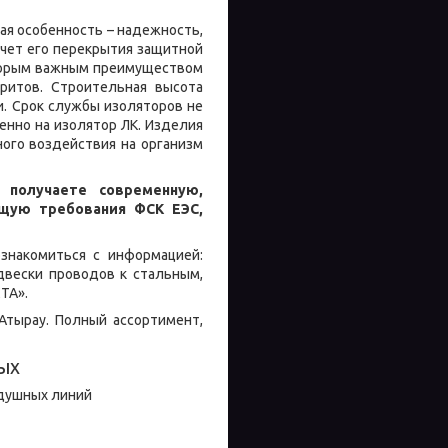
ая особенность – надежность,
счет его перекрытия защитной
Вторым важным преимуществом
ритов. Строительная высота
и. Срок службы изоляторов не
енно на изолятор ЛК. Изделия
ного воздействия на организм
 получаете современную,
щую требования ФСК ЕЭС,
знакомиться с информацией:
двески проводов к стальным,
ТА».
Атырау. Полный ассортимент,
ых
здушных линий