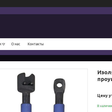
и
О нас
Контакты
Изол
проу
Цену у
В наличи