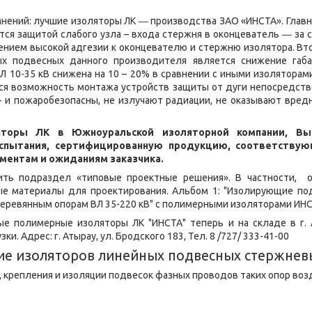
нений: лучшие изоляторы ЛК ― производства ЗАО «ИНСТА». Главн
тся защитой слабого узла – входа стержня в оконцеватель ― за 
чением высокой адгезии к оконцевателю и стержню изолятора. 
х подвесных данного производителя является снижение габа
Л 10-35 кВ снижена на 10 – 20% в сравнении с иными изоляторам
ся возможность монтажа устройств защиты от дуги непосредств
- и пожаробезопасны, не излучают радиации, не оказывают вред
яторы ЛК в Южноуральской изоляторной компании, Вы
пытания, сертифицированную продукцию, соответствую
ентам и ожиданиям заказчика.
ть подраздел «типовые проектные решения». В частности, о
е материалы для проектирования. Альбом 1: "Изолирующие по
еревянным опорам ВЛ 35-220 кВ" с полимерными изоляторами ИНС
ные полимерные изоляторы ЛК "ИНСТА" теперь и на складе в г. 
и. Адрес: г. Атырау, ул. Бродского 183, Тел. 8 /727/ 333-41-00
ие изоляторов линейных подвесных стержнев
 крепления и изоляции подвесок фазных проводов таких опор во