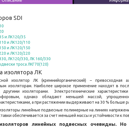
Описание
Информац
оров SDI
10
20
35 и ЛК120/35
110 и ЛК120/110
150 и ЛК120/150
220 и ЛК120/220
30, ЛК120/330, ЛК 160/330
одвески троса ЛКГ70(120)
а изолятора ЛК
ной изолятор ЛК (кремнийорганический) – превосходная 
ым изоляторам. Наиболее широкое применение находят в посл
 другими изоляторами. Электротехнические характеристики
рфоровым, однако обладают меньшей массой, упрощенн
актеристиками, а при растяжении выдерживают на 30 % больше р
золяторы линейные подвесные полимерные на линиях напряжение
оставки обеспечивается за счет меньшей массы и устойчивости к п
изоляторов линейных подвесных очевидны. Но