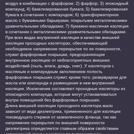
воздух в комбинации с фарфором; 2) фарфор; 3) эпоксидный
компаунд; 4) бакелизированная бумага; 5) бакелизированная
бумага в сочетании с компаундом; 6) трансформаторное
масло с бумажными барьерами, покрытыми металлическими
уравнительными обкладками; 7) бумажно-масляная изоляция
в сочетании с металлическими уравнительными обкладками.
При всех видах внутренней изоляции в качестве внешней
изоляции проходных изоляторах, обеспечивающей
необходимое напряжение перекрытия по ее поверхности,
служат фарфоровые покрышки, предохраняющие
внутреннюю изоляцию от неблагоприятных внешних
воздействий (пыль, влага, дождь, снег). У изоляторов с
масляным и компаундным заполнением полость
фарфоровых покрышек служит, кроме того, резервуаром для
масла или компаунда и размещения в нем внутренней
изоляции. Исключение составляют проходные изоляторы из
эпоксидного компаунда, которые могут устанавливаться
внутри помещений без фарфоровых покрышек.
Длина внешней изоляции проходного изолятора мало
зависит от вида диэлектрика, примененного для изоляции
токоведущего стержня от заземленного фланца, так как
напряжение перекрытия по внешней поверхности
диэлектрика определяется главным образом свойствами
окружающей среды и мерами по выравниванию