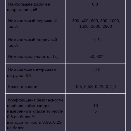
Наибольшее рабочее
0,8
напряжение, кВ
Номинальный первичный
300, 400, 600, 800, 1000,
ток, А
1500, 2000, 2500
Номинальный вторичный
1; 5
ток, А
Номинальная частота, Гц
50, 60*
Номинальная вторичная
1-10
нагрузка, ВА
Класс точности
0,5; 0,5S; 0,2S; 0,2; 1
Коэффициент безопасности
приборов обмотки для
10
измерений в классе точности
5
0,5 не более**
в классе точности 0,5S; 0,2S
не более