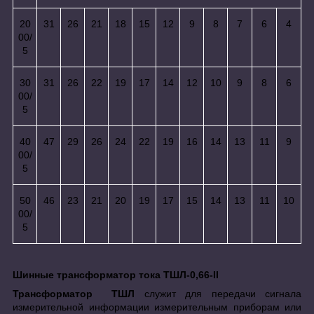
20
31
26
21
18
15
12
9
8
7
6
4
00/
5
30
31
26
22
19
17
14
12
10
9
8
6
00/
5
40
47
29
26
24
22
19
16
14
13
11
9
00/
5
50
46
23
21
20
19
17
15
14
13
11
10
00/
5
Шинные трансформатор тока ТШЛ-0,66-II
Трансформатор ТШЛ
служит для передачи сигнала
измерительной информации измерительным приборам или