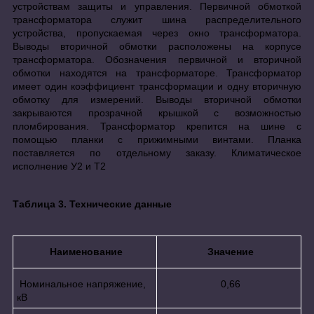
устройствам защиты и управления. Первичной обмоткой
трансформатора служит шина распределительного
устройства, пропускаемая через окно трансформатора.
Выводы вторичной обмотки расположены на корпусе
трансформатора. Обозначения первичной и вторичной
обмотки находятся на трансформаторе. Трансформатор
имеет один коэффициент трансформации и одну вторичную
обмотку для измерений. Выводы вторичной обмотки
закрываются прозрачной крышкой с возможностью
пломбирования. Трансформатор крепится на шине с
помощью планки с прижимными винтами. Планка
поставляется по отдельному заказу. Климатическое
исполнение У2 и Т2
Таблица 3. Технические данные
Наименование
Значение
Номинальное напряжение,
0,66
кВ