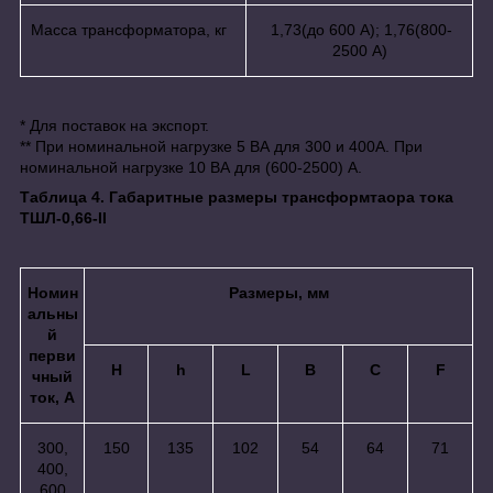
Масса трансформатора, кг
1,73(до 600 А); 1,76(800-
2500 А)
* Для поставок на экспорт.
** При номинальной нагрузке 5 ВА для 300 и 400А. При
номинальной нагрузке 10 ВА для (600-2500) А.
Таблица 4. Габаритные размеры трансформтаора тока
ТШЛ-0,66-II
Номин
Размеры, мм
альны
й
перви
H
h
L
B
C
F
чный
ток, А
300,
150
135
102
54
64
71
400,
600