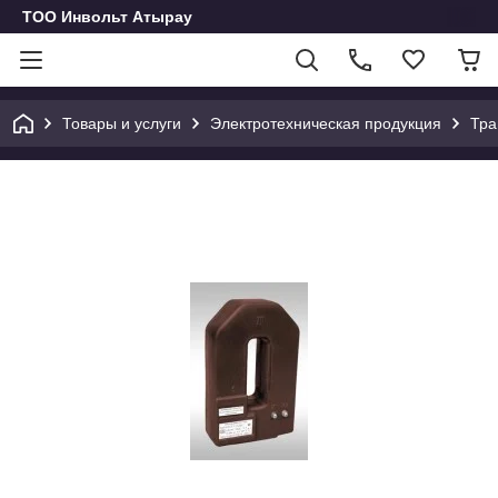
ТОО Инвольт Атырау
Товары и услуги
Электротехническая продукция
Тра