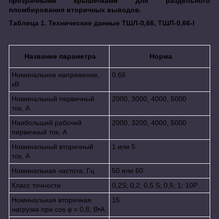
прозрачными крышечками для раздельного
пломбирования вторичных выводов.
Таблица 1. Технические данные ТШЛ-0,66, ТШЛ-0,66-I
Название параметра
Норма
Номинальное напряжение,
0,66
кВ
Номинальный первичный
2000, 3000, 4000, 5000
ток, А
Наибольший рабочий
2000, 3200, 4000, 5000
первичный ток, А
Номинальный вторичный
1 или 5
ток, А
Номинальная частота, Гц
50 или 60
Класс точности
0,2S; 0,2; 0,5 S; 0,5; 1; 10P
Номинальная вторичная
15
нагрузка при cos φ = 0,8, В•А