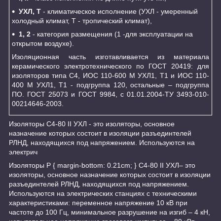
УХЛ, Т
- климатическое исполнение (УХЛ - умеренный
холодный климат, Т - тропический климат),
1, 2
- категория размещения (1 -для эксплуатации на
открытом воздухе).
Изоляционная часть изготавливается из материала
керамического электротехнического по ГОСТ 20419: для
изоляторов типа С4, ИОС 110-600 М УХЛ1, Т1 и ИОС 110-
400 М УХЛ1, Т1 - подгруппа 120, остальные – подгруппа
ПО. ГОСТ 25073 и ГОСТ 9984, с 01.01.2004-ТУ 3493-010-
00214646-2003.
Изоляторы С4-80 II УХЛ - это изоляторы, основное
назначение которых состоит в изоляции разъединтелей
РЛНД, находящихся под напряжением. Используются на
электрич
Изоляторы P { margin-bottom: 0.21cm; } С4-80 II УХЛ– это
изоляторы, основное назначение которых состоит в изоляции
разъединтелей РЛНД, находящихся под напряжением.
Используются на электрических станциях с техническими
характеристиками: переменное напряжение 10 кВ при
частоте до 100 Гц, минимальное разрушение на изгиб – 4 кН,