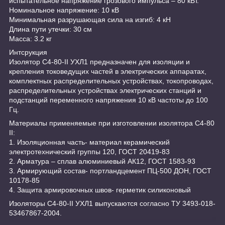
испытательное напряжение грозового импульса – 80 кВт.
Номинальное напряжение: 10 кВ
Минимальная разрушающая сила на изгиб: 4 кН
Длина пути утечки: 30 см
Масса: 3.2 кг
Интсрукция
Изолятор С4-80-II УХЛ1 предназначен для изоляции и
крепления токоведущих частей в электрических аппаратах,
комплектных распределительных устройствах, токопроводах,
распределительных устройствах электрических станций и
подстанций переменного напряжения 10 кВ частоты до 100
Гц.
Материалы применяемые при изготовлении изолятора С4-80
II:
1. Изоляционная часть- материал керамический
электротехнический группы 120, ГОСТ 20419-83
2. Арматура – сплав алюминиевый АК12, ГОСТ 1583-93
3. Армирующий состав- портландцемент ПЦ-500 ДОН, ГОСТ
10178-85
4. Защита армировочных швов- герметик силиконовый
Изоляторы С4-80-II УХЛ1 выпускаются согласно ТУ 3493-018-
53467867-2004.