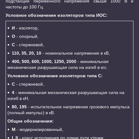
подстанций переменного напряжения свыше 1000 В и
частоты до 100 Гц.
Условное обозначение изоляторов типа ИОС:
И
- изолятор,
О
- опорный,
С
- стержневой,
110, 35, 20, 10
- номинальное напряжение в кВ,
400, 500, 600, 1000, 1250, 2000
- минимальная
механическая разрушающая сила на изгиб в кгс.
Условное обозначение изоляторов типа С:
С
- стержневой,
4
- минимальная механическая разрушающая сила на
изгиб в кН,
80, 195
- испытательное напряжение грозового импульса
(полный импульс) в кВ.
Общие обозначения:
М
- модернизированный,
I, II
- класс исполнения по длине пути утечки,