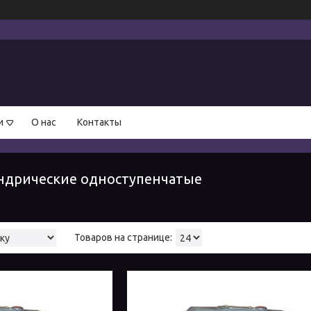
и
О нас
Контакты
ндрические одноступенчатые