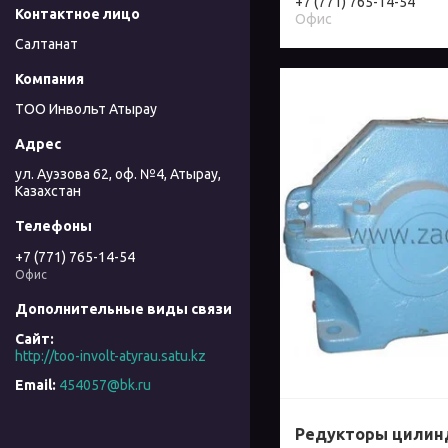
+7 (771) 765-14-54
Офис
Салтанат
ТОО Инвольт Атырау
ул. Ауэзова 62, оф. №4, Атырау,
Казахстан
+7 (771) 765-14-54
Офис
http://too-involt-atyrau.satu.kz
454057@bk.ru
Редукторы цилин