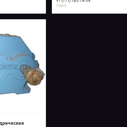
+7 (771) 765-14-54
Офис
дрические