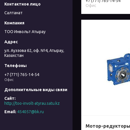
+7 (771) 765-14-54
Офис
Салтанат
ТОО Инвольт Атырау
ул. Ауэзова 62, оф. №4, Атырау,
Казахстан
+7 (771) 765-14-54
Офис
http://too-involt-atyrau.satu.kz
454057@bk.ru
Мотор-редукторы