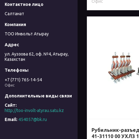
Офис
Салтанат
ТОО Инвольт Атырау
ул. Ауэзова 62, оф. №4, Атырау,
Казахстан
+7 (771) 765-14-54
Офис
http://too-involt-atyrau.satu.kz
454057@bk.ru
Рубильник-разъед
41-31110 00 УХЛ3 1