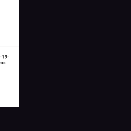
-19-
люс