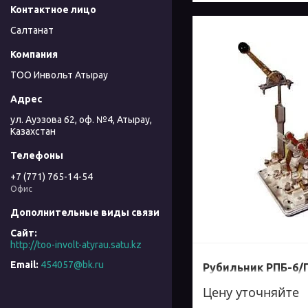
Салтанат
ТОО Инвольт Атырау
ул. Ауэзова 62, оф. №4, Атырау,
Казахстан
+7 (771) 765-14-54
Офис
http://too-involt-atyrau.satu.kz
454057@bk.ru
Рубильник РПБ-6/П
Цену уточняйте