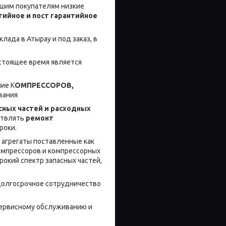
шим покупателям низкие
ийное и пост гарантийное
лада в Атырау и под заказ, в
стоящее время является
ие К
ОМПРЕССОРОВ,
вания
сных частей и расходных
ствлять
ремонт
роки.
 агрегаты поставленные как
омпрессоров и компрессорных
рокий спектр запасных частей,
долгосрочное сотрудничество
сервисному обслуживанию и