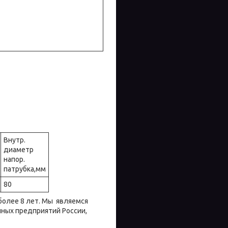
Внутр.
диаметр
напор.
патрубка,мм
80
более 8 лет. Мы являемся
ных предприятий России,