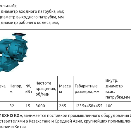
нсольный);
 диаметр входного патрубка, мм;
 диаметр выходного патрубка, мм;
 диаметр рабочего колеса, мм;
Внутр.
Частота
ача,
Напор,
№,
Масса,
Габаритные
диаметр
вращения,
ч
м
кВт
кг
размеры, мм
всас.
об/мин
патрубка,мм
32
15
3000
265
1235х458х455
100
ТЕХНО KZ»
, занимается поставкой промышленного оборудования 
тавителями в Казахстане и Средней Азии, крупнейших промышлен
понии и Китая.