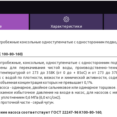
е
Характеристики
нтробежные консольные одноступенчатые с односторонним подво
К 100-80-160)
ентробежные, консольные, одноступенчатые с односторонним по
чены для перекачивания чистой воды, производственно-техни
9, температурой от 273 до 358К (от 0 до + 85oС) и от 273 до 37
 с водой по плотности, вязкости и химической активности, со
, объемная концентрация которых не превышает 0,1%.
насоса - одинарное, двойное сальниковое или одинарное торцовое.
каемое избыточное давление на входе в насос, для насосов с мяг
 уплотнением 0,6 МПа (6,0 кгс/см2).
проточной части - серый чугун.
ние насоса соответствует ГОСТ 22247-96 К100-80-160
,