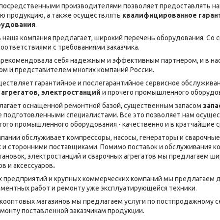
епосредственными производителями позволяет предоставлять на
ую продукцию, а также осуществлять
квалифицированное гарант
рудования
.
наша компания предлагает, широкий перечень оборудования. Со ск
соответствиями с требованиями заказчика.
зарекомендовала себя надежным и эффективным партнером, и в на
м и представителем многих компаний России.
ествляет гарантийное и послегарантийное сервисное обслуживан
 агрегатов, электростанций
и прочего промышленного оборудо
лагает оснащенной ремонтной базой, существенным запасом
запа
же подготовленными специалистами. Все это позволяет нам осуще
гого промышленного оборудования - качественно и в кратчайшие с
пании обслуживает компрессоры, насосы, генераторы и сварочные
к и сторонними поставщиками. Помимо поставок и обслуживания к
тановок, электростанций и сварочных агрегатов мы предлагаем ши
в и аксессуаров
.
х предприятий и крупных коммерческих компаний мы предлагаем 
ментных работ и ремонту уже эксплуатирующейся техники.
кооптовых магазинов мы предлагаем услуги по постпродажному 
монту поставленной заказчикам продукции.