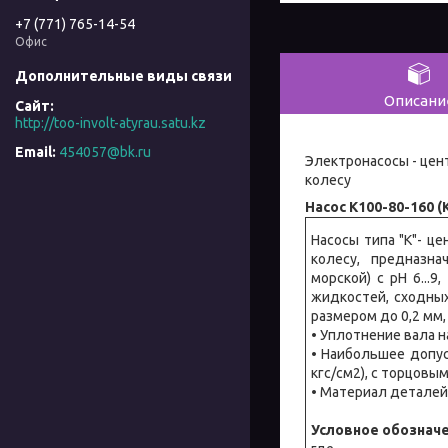
+7 (771) 765-14-54
Офис
Описани
http://too-involt-atyrau.satu.kz
454057@bk.ru
Электронасосы - це
колесу
Насос К100-80-160 (
Насосы типа "К"- ц
колесу, предназна
морской) с рН 6...
жидкостей, сходных
размером до 0,2 мм
• Уплотнение вала 
• Наибольшее допус
кгс/см2), с торцовым
• Материал деталей 
Условное обозначе