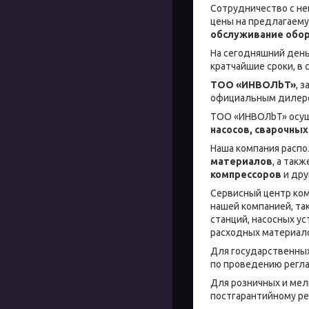
Сотрудничество с н
цены на предлагаем
обслуживание обо
На сегодняшний день 
кратчайшие сроки, в 
ТОО «ИНBOЛbT»
, 
официальным дилеро
ТОО «ИНBOЛbT» осущ
насосов, сварочных
Наша компания распо
материалов
, а так
компрессоров
и дру
Сервисный центр ком
нашей компанией, та
станций, насосных ус
расходных материало
Для государственны
по проведению регла
Для розничных и мел
постгарантийному ре