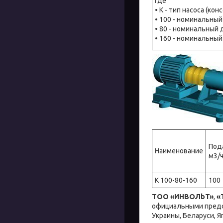
где
• К - тип насоса (ко
• 100 - номинальный
• 80 - номинальный
• 160 - номинальный
Под
Наименование
м3/
К 100-80-160
100
ТОО «ИНBOЛbT»
,
«
официальными предс
Украины, Беларуси, Я