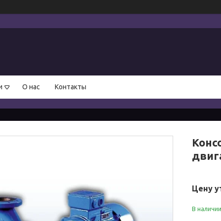
и
О нас
Контакты
Консо
двиг
Цену у
В наличи