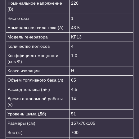
Номинальное напряжение
220
(В)
Число фаз
1
Номинальная сила тока (А)
43.5
Модель генератора
KF13
Количество полюсов
4
Коэффициент мощности
1.0
(cos Ф)
Класс изоляции
H
Объем топливного бака (л)
65
Расход топлива (л/ч)
4.5
Время автономной работы
14
(ч)
Уровень шума (Дб)
51
Размеры (см)
157x78x105
Вес (кг)
700