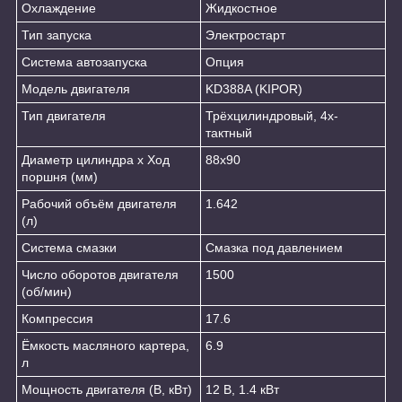
Охлаждение
Жидкостное
Тип запуска
Электростарт
Система автозапуска
Опция
Модель двигателя
KD388A (KIPOR)
Тип двигателя
Трёхцилиндровый, 4х-
тактный
Диаметр цилиндра х Ход
88x90
поршня (мм)
Рабочий объём двигателя
1.642
(л)
Система смазки
Смазка под давлением
Число оборотов двигателя
1500
(об/мин)
Компрессия
17.6
Ёмкость масляного картера,
6.9
л
Мощность двигателя (В, кВт)
12 В, 1.4 кВт