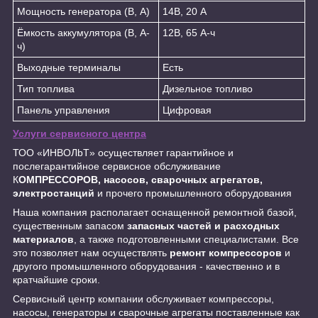
Мощность генератора (В, А)
14В, 20 А
Ёмкость аккумулятора (В, А-
12В, 65 А-ч
ч)
Выходные терминалы
Есть
Тип топлива
Дизельное топливо
Панель управления
Цифровая
Услуги сервисного центра
ТОО «ИНBOЛbT» осуществляет гарантийное и
послегарантийное сервисное обслуживание
К
ОМПРЕССОРОВ, насосов, сварочных агрегатов,
электростанций
и прочего промышленного оборудования
Наша компания располагает оснащенной ремонтной базой,
существенным запасом
запасных частей и расходных
материалов
, а также подготовленными специалистами. Все
это позволяет нам осуществлять
ремонт компрессоров
и
другого промышленного оборудования - качественно и в
кратчайшие сроки.
Сервисный центр компании обслуживает компрессоры,
насосы, генераторы и сварочные агрегаты поставленные как