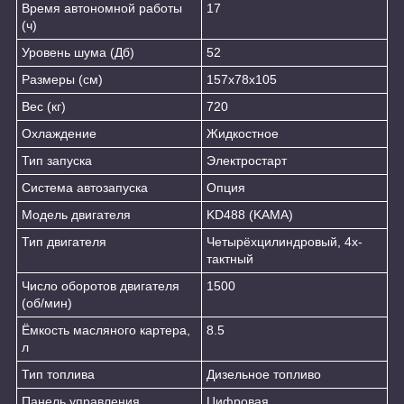
Время автономной работы
17
(ч)
Уровень шума (Дб)
52
Размеры (см)
157х78х105
Вес (кг)
720
Охлаждение
Жидкостное
Тип запуска
Электростарт
Система автозапуска
Опция
Модель двигателя
KD488 (KAMA)
Тип двигателя
Четырёхцилиндровый, 4х-
тактный
Число оборотов двигателя
1500
(об/мин)
Ёмкость масляного картера,
8.5
л
Тип топлива
Дизельное топливо
Панель управления
Цифровая