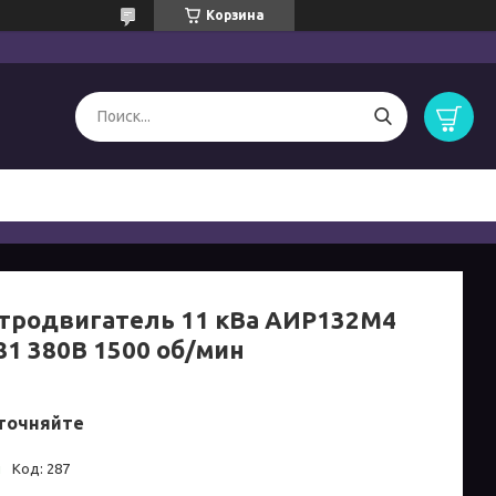
Корзина
тродвигатель 11 кВа АИР132M4
81 380B 1500 об/мин
точняйте
и
Код:
287