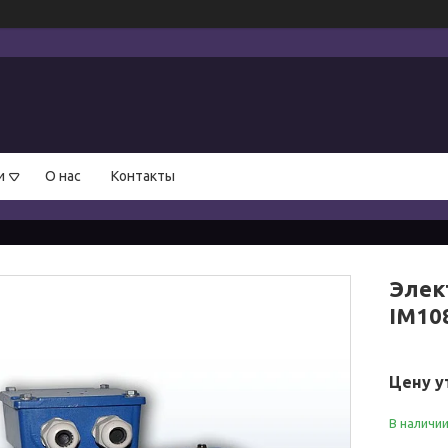
и
О нас
Контакты
Элек
IM10
Цену у
В наличи