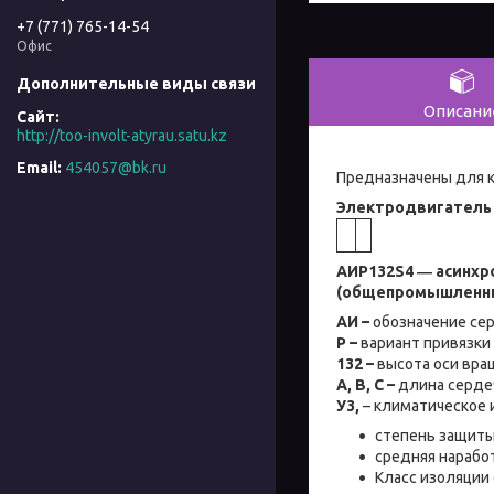
+7 (771) 765-14-54
Офис
Описани
http://too-involt-atyrau.satu.kz
454057@bk.ru
Предназначены для к
Электродвигатель 
АИР132S4 ― асинхр
(общепромышленн
АИ –
обозначение сер
Р –
вариант привязки
132 –
высота оси вращ
А, В, С –
длина сердеч
У3,
– климатическое 
cтепень защит
средняя наработ
Класс изоляции