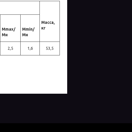
Масса,
кг
Мmax/
Мmin/
Мн
Мн
2,5
1,6
53,5