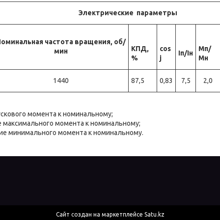
Электрические параметры
оминальная частота вращения, об/
КПД,
cos
Мп/
мин
Iп/Iн
%
j
Мн
1440
87,5
0,83
7,5
2,0
скового момента к номинальному;
 максимального момента к номинальному;
е минимального момента к номинальному.
Сайт создан на маркетплейсе
Satu.kz