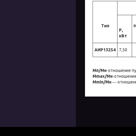
Тип
Н
Р,
кВт
АИР132S4
7,50
Мп/Мн
-отношение пу
Мmax/Mн
-отношение
Мmin/Mн
― отношени