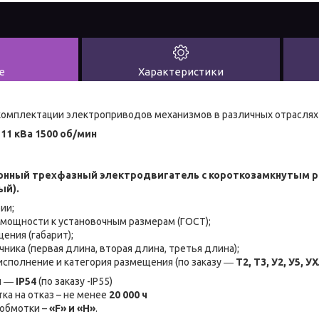
е
Характеристики
омплектации электроприводов механизмов в различных отраслях 
11 кВа 1500 об/мин
онный трехфазный электродвигатель с короткозамкнутым 
ый).
ии;
 мощности к установочным размерам (ГОСТ);
ения (габарит);
ника (первая длина, вторая длина, третья длина);
исполнение и категория размещения (по заказу ―
Т2, Т3, У2, У5, 
ы ―
IP54
(по заказу -IP55)
ка на отказ – не менее
20 000 ч
 обмотки –
«F» и «H»
.