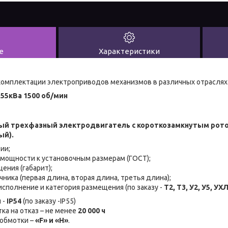
е
Характеристики
омплектации электроприводов механизмов в различных отраслях 
55кВа 1500 об/мин
ный трехфазный электродвигатель с короткозамкнутым рот
ый).
ии;
 мощности к установочным размерам (ГОСТ);
ения (габарит);
ника (первая длина, вторая длина, третья длина);
исполнение и категория размещения (по заказу -
Т2, Т3, У2, У5, УХ
 -
IP54
(по заказу -IP55)
ка на отказ – не менее
20 000 ч
 обмотки –
«F» и «H»
.