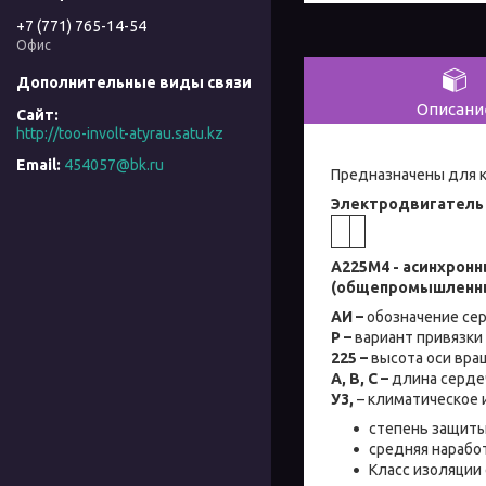
+7 (771) 765-14-54
Офис
Описани
http://too-involt-atyrau.satu.kz
454057@bk.ru
Предназначены для к
Электродвигатель 
А225М4 - асинхрон
(общепромышленн
АИ –
обозначение сер
Р –
вариант привязки
225 –
высота оси вращ
А, В, С –
длина сердеч
У3,
– климатическое 
cтепень защиты
средняя наработ
Класс изоляции