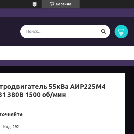
Корзина
тродвигатель 55кВа АИР225M4
81 380B 1500 об/мин
точняйте
и
Код:
292