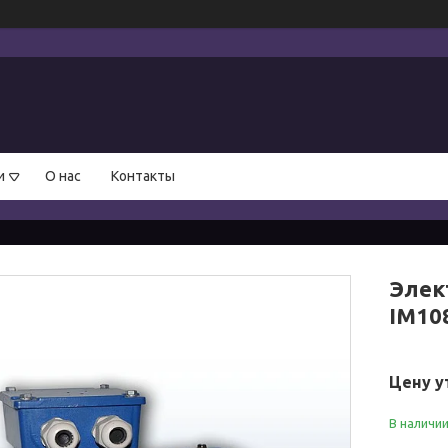
и
О нас
Контакты
Элек
IM10
Цену у
В наличи