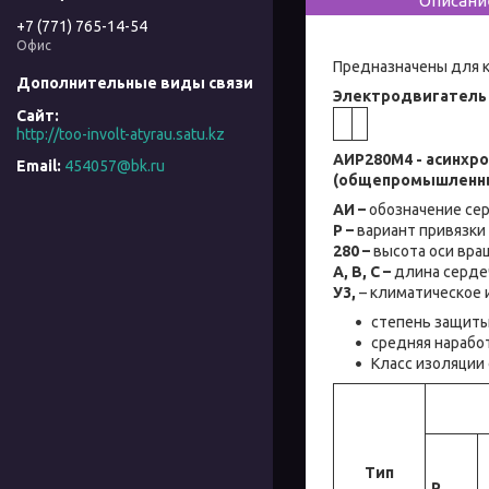
Описани
+7 (771) 765-14-54
Офис
Предназначены для к
Электродвигатель 
http://too-involt-atyrau.satu.kz
АИР280М4 - асинхр
454057@bk.ru
(общепромышленн
АИ –
обозначение сер
Р –
вариант привязки
280 –
высота оси вращ
А, В, С –
длина сердеч
У3,
– климатическое 
cтепень защиты
средняя наработ
Класс изоляции
Тип
Р,