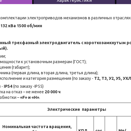
е
Характеристики
омплектации электроприводов механизмов в различных отраслях 
132 кВа 1500 об/мин
онный трехфазный электродвигатель с короткозамкнутым 
ый).
ии;
 мощности к установочным размерам (ГОСТ);
ения (габарит);
ника (первая длина, вторая длина, третья длина);
исполнение и категория размещения (по заказу -
Т2, Т3, У2, У5, УХ
 -
IP54
(по заказу -IP55)
ка на отказ – не менее
20 000 ч
 обмотки –
«F» и «H»
.
Электрические параметры
Номинальная частота вращения,
КПД,
cos
Мп/