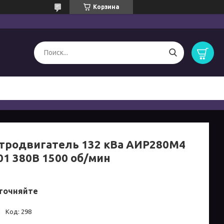
Корзина
тродвигатель 132 кВа АИР280M4
01 380B 1500 об/мин
точняйте
и
Код:
298