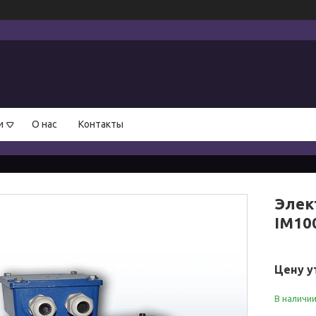
и
О нас
Контакты
Элек
IM10
Цену у
В наличи