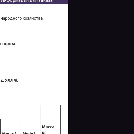
Информация для заказа
народного хозяйства.
ротором
Л2, УХЛ4
).
Масса,
кг
Мmax/
Мmin/