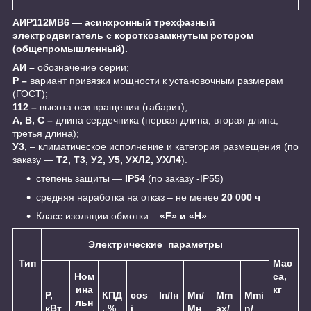
АИР112МВ6 ― асинхронный трехфазный
электродвигатель с короткозамкнутым ротором
(общепромышленный).
АИ –
обозначение серии;
Р –
вариант привязки мощности к установочным размерам
(ГОСТ);
112 –
высота оси вращения (габарит);
А, В, С –
длина сердечника (первая длина, вторая длина,
третья длина);
У3,
– климатическое исполнение и категория размещения (по
заказу ―
Т2, Т3, У2, У5, УХЛ2, УХЛ4
).
cтепень защиты ―
IP54
(по заказу -IP55)
средняя наработка на отказ – не менее
20 000 ч
Класс изоляции обмотки –
«F» и «H»
.
Электрические параметры
Тип
Мас
Ном
са,
ина
кг
Р,
КПД
cos
Iп/Iн
Мп/
Мm
Мmi
льн
кВт
, %
j
Мн
ax/
n/