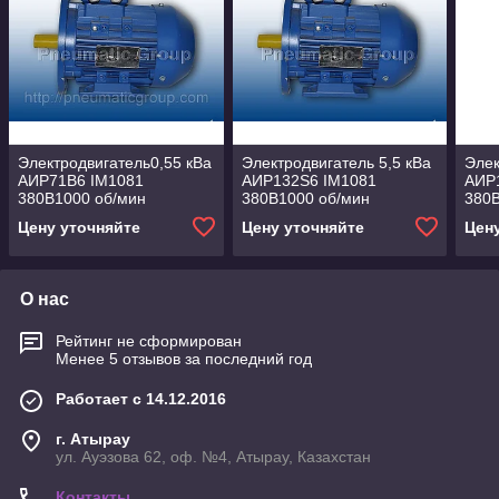
Электродвигатель0,55 кВа
Электродвигатель 5,5 кВа
Элек
АИР71В6 IM1081
АИР132S6 IM1081
АИР
380B1000 об/мин
380B1000 об/мин
380B
Цену уточняйте
Цену уточняйте
Цен
О нас
Рейтинг не сформирован
Менее 5 отзывов за последний год
Работает с 14.12.2016
г. Атырау
ул. Ауэзова 62, оф. №4, Атырау, Казахстан
Контакты