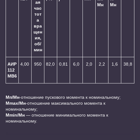
ая
Мн
Мн
час
тот
а
вра
щен
ия,
об/
мин
АИР
4,00
950
82,0
0,81
6,0
2,0
2,2
1,6
38,8
112
МВ6
Мп/Мн
-отношение пускового момента к номинальному;
Мmax/Mн
-отношение максимального момента к
номинальному;
Мmin/Mн
― отношение минимального момента к
номинальному.