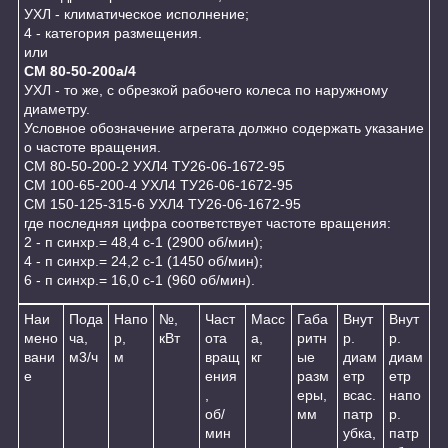
УХЛ - климатическое исполнение;
4 - категория размещения.
или
СМ 80-50-200a/4
УХЛ - то же, с обрезкой рабочего колеса по наружному
диаметру.
Условное обозначение агрегата должно содержать указание
о частоте вращения.
СМ 80-50-200-2 УХЛ4 ТУ26-06-1672-95
СМ 100-65-200-4 УХЛ4 ТУ26-06-1672-95
СМ 150-125-315-6 УХЛ4 ТУ26-06-1672-95
где последняя цифра соответствует частоте вращения:
2 - п синхр.= 48,4 с-1 (2900 об/мин);
4 - п синхр.= 24,2 с-1 (1450 об/мин);
6 - п синхр.= 16,0 с-1 (960 об/мин).
Наи
Пода
Напо
№,
Част
Масс
Габа
Внут
Внут
мено
ча,
р,
кВт
ота
а,
ритн
р.
р.
вани
м3/ч
м
вращ
кг
ые
диам
диам
е
ения
разм
етр
етр
,
еры,
всас.
напо
об/
мм
патр
р.
мин
убка,
патр