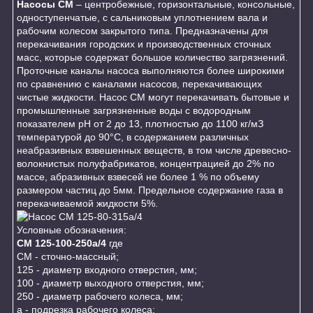
Насосы СМ
– центробежные, горизонтальные, консольные,
одноступенчатые, с сальниковым уплотнением вала и
рабочим колесом закрытого типа. Предназначены для
перекачивания городских и производственных сточных
масс, которые содержат большое количество загрязнений.
Проточные каналы насоса выполняются более широкими
по сравнению с каналами насосов, перекачивающих
чистые жидкости. Насос СМ могут перекачивать бытовые и
промышленные загрязненные воды с водородным
показателем рН от 2 до 13, плотностью до 1100 кг/мЗ
температурой до 90°С, в содержанием различных
неабразивных взвешенных веществ, в том числе древесно-
волокнистых полуфабрикатов, концентрацией до 2% по
массе, абразивных взвесей не более 1 % по объему
размером частиц до 5мм. Предельное содержание газа в
перекачиваемой жидкости 5%.
Условные обозначения:
СМ 125-100-250а/4
где
СМ - сточно-массный;
125 - диаметр входного отверстия, мм;
100 - диаметр выходного отверстия, мм;
250 - диаметр рабочего колеса, мм;
a - подрезка рабочего колеса;