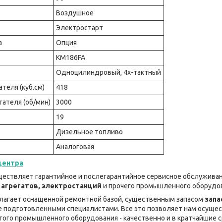
Воздушное
Электростарт
а
Опция
KM186FA
Одноцилиндровый, 4х-тактный
теля (куб.см)
418
гателя (об/мин)
3000
19
Дизельное топливо
Аналоговая
центра
ествляет гарантийное и послегарантийное сервисное обслуживан
 агрегатов, электростанций
и прочего промышленного оборудо
лагает оснащенной ремонтной базой, существенным запасом
запа
же подготовленными специалистами. Все это позволяет нам осуще
гого промышленного оборудования - качественно и в кратчайшие с