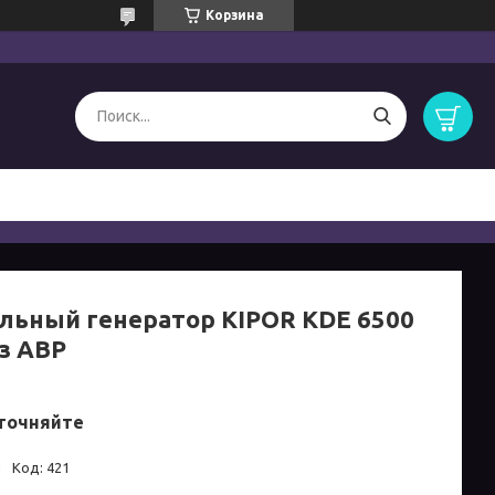
Корзина
льный генератор KIPOR KDE 6500
ез АВР
точняйте
и
Код:
421