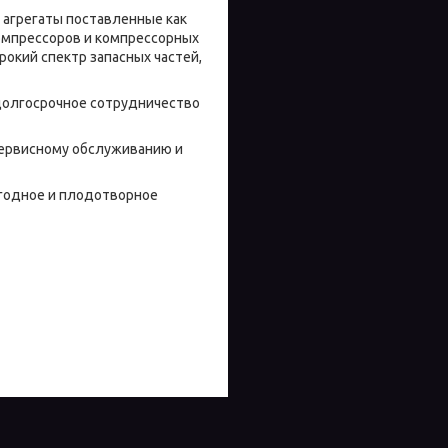
 агрегаты поставленные как
омпрессоров и компрессорных
рокий спектр запасных частей,
долгосрочное сотрудничество
сервисному обслуживанию и
ыгодное и плодотворное