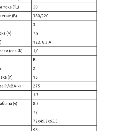
 тока (Гц)
50
ение (В)
380/220
3
ка (А)
7.9
)
12В, 8.3 А
сти (cos Ф)
1,0
B
в
2
ка (л)
15
 (г/кВА-ч)
275
)
1.7
аботы (ч)
8.5
77
72x49,2x65,5
96