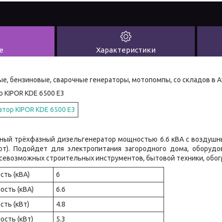
е
Характеристики
е, бензиновые, сварочные генераторы, мотопомпы, со складов в А
 KIPOR KDE 6500 E3
рный трёхфазный дизельгенератор мощностью 6.6 кВА с воздушн
рт). Подойдет для электропитания загородного дома, оборудо
севозможных строительных инструментов, бытовой техники, обог
ть (кВА)
6
сть (кВА)
6.6
ть (кВт)
4.8
сть (кВт)
5.3