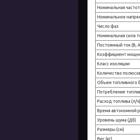
Номинальная частота
Номинальное напряж
Число фаз
Номинальная сила то
Постоянный ток (В, А
Коэффициент мощно
Класс изоляции
Количество полюсо
Объем топливного ба
Потребление топлива
Расход топлива (л/ч
Время автономной р
Уровень шума (Дб)
Размеры (см)
Вес (кг)