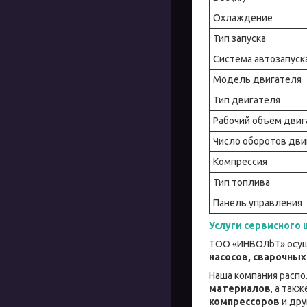
Охлаждение
Тип запуска
Система автозапуск
Модель двигателя
Тип двигателя
Рабочий объем двига
Число оборотов дви
Компрессия
Тип топлива
Панель управления
Услуги сервисного 
ТОО «ИНBOЛbT» осущ
насосов, сварочных
Наша компания распо
материалов
, а так
компрессоров
и дру