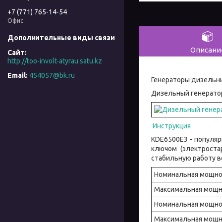
+7 (771) 765-14-54
Офис
Описани
http://too-involt-atyrau.satu.kz
454057@bk.ru
Генераторы дизельны
Дизельный генератор
Инструкция
KDE6500E3 - популя
ключом (электроста
стабильную работу в
Номинальная мощнос
Максимальная мощно
Номинальная мощнос
Максимальная мощно