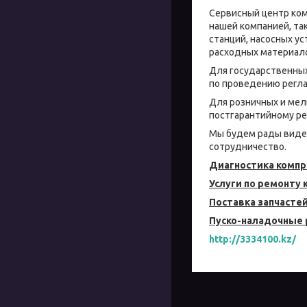
Сервисный центр ком
нашей компанией, та
станций, насосных ус
расходных материало
Для государственны
по проведению регла
Для розничных и мел
постгарантийному ре
Мы будем рады видет
сотрудничество.
Диагностика компр
Услуги по ремонту
Поставка запчасте
Пуско-наладочные
http://3334100.kz/