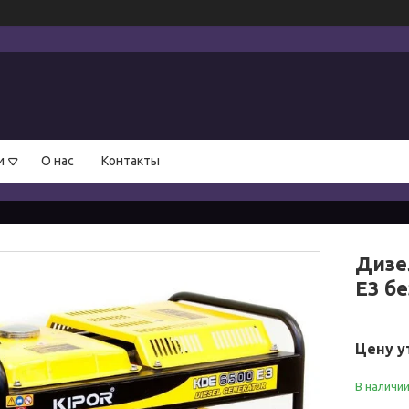
и
О нас
Контакты
Дизе
E3 б
Цену у
В наличи