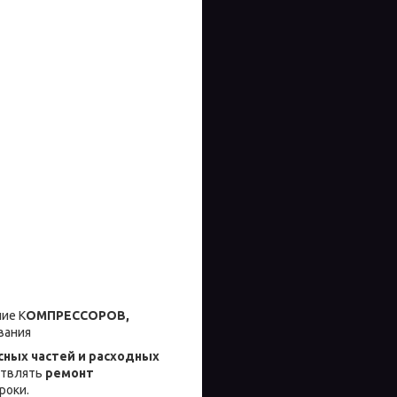
ие К
ОМПРЕССОРОВ,
вания
сных частей и расходных
ствлять
ремонт
роки.