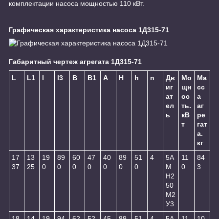
комплектации насоса мощностью 110 кВт.
Графическая характеристика насоса 1Д315-71
Габаритный чертеж агрегата 1Д315-71
L
L1
l
l3
B
B1
A
H
h
n
Дв
Мо
Ма
иг
щн
сс
ат
ос
а
ел
ть.
аг
ь
кВ
ре
т
гат
а.
кг
17
13
19
89
60
47
40
89
51
4
5А
11
84
37
25
0
0
0
0
0
0
0
М
0
3
Н2
50
М2
У3
18
14
19
94
62
52
45
89
51
4
5А
11
10