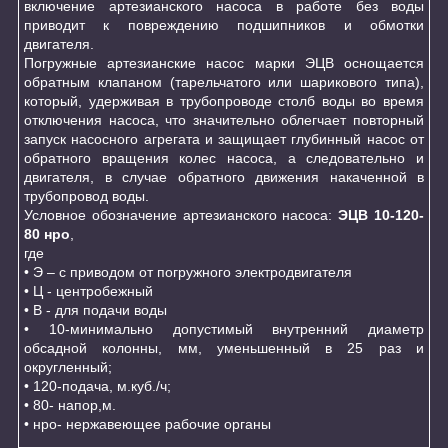
включение артезианского насоса в работе без воды
приводит к повреждению подшипников и обмотки
двигателя.
Погружные артезианские насос марки ЭЦВ оснощается
обратным клапаном (тарельчатого или шарикового типа),
который, удерживая в трубопроводе столб воды во время
отключения насоса, что значительно облегчает повторный
запуск насосного агрегата и защищает глубинный насос от
обратного вращения колес насоса, а следовательно и
двигателя, в случае обратного движения накаченной в
трубопровод воды.
Условное обозначение артезианского насоса:
ЭЦВ 10-120-
80 нро
,
где
• Э – с приводом от погружного электродвигателя
• Ц - центробежный
• В - для подачи воды
• 10-минимально допустимый внутренний диаметр
обсадной колонны, мм, уменьшенный в 25 раз и
округленный;
• 120-подача, м.куб./ч;
• 80- напор,м.
• нро- нержавеющее рабочие органы