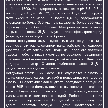
предназначены для подъема воды общей минерализацией
не более 1500мг/л, водородным показателем рН 6,5…9,5, с
температурой до 25 °С, с массовой долей твердых
механических примесей не более 0,01%, содержанием
хлоридов не более 350 мг/л, сульфатов не более 500 мг/л,
сероводорода не более 1,5 мг/л. Материал проточной части
погружного насоса ЭЦВ – чугун, полифосфонитрилхлорид
(норил), нержавеющая сталь, бронза.
Насос погружной ЭЦВ
– одно - или многоступенчатый с
вертикальным расположением вала, работает с подпором
(расстояние от поверхности воды до напорного патрубка
насоса – обеспечивает смачивание верхнего подшипника
при запуске и бескавитационную работу насоса). Величина
подпора – 1 метр. Ступени глубинного насоса ЭЦВ –
радиального и полуосевого типов.
Погружной скважинный насос ЭЦВ опускается в скважину
на колонне водоподъемных труб и подвешивается на устье
скважины.Перекачиваемая жидкость поступает в погружной
насос ЭЦВ через фильтрующую сетку корпуса на рабочее
колесо.Подшипники насоса и электродвигателя
смазываются и охлаждаются водой. Рабочее положение
агрегата – вертикальное. Погружной насос никогда не
должен работать "всухую" - даже кратковременное