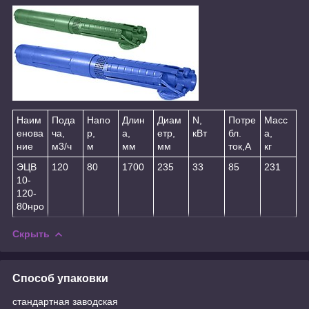
Наим
Пода
Напо
Длин
Диам
N,
Потре
Масс
енова
ча,
р,
а,
етр,
кВт
бл.
а,
ние
м3/ч
м
мм
мм
ток,А
кг
ЭЦВ
120
80
1700
235
33
85
231
10-
120-
80нро
Скрыть
Способ упаковки
стандартная заводская