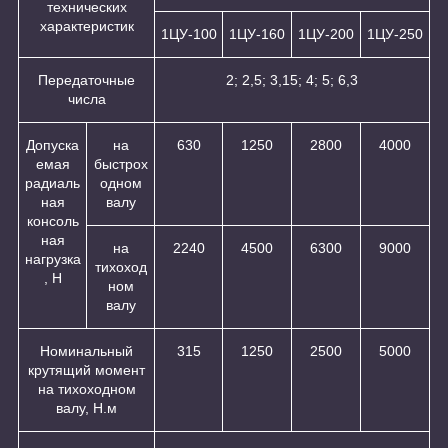
технических
характеристик
1ЦУ-100
1ЦУ-160
1ЦУ-200
1ЦУ-250
Передаточные
2; 2,5; 3,15; 4; 5; 6,3
числа
Допуска
на
630
1250
2800
4000
емая
быстрох
радиаль
одном
ная
валу
консоль
ная
на
2240
4500
6300
9000
нагрузка
тихоход
, Н
ном
валу
Номинальный
315
1250
2500
5000
крутящий момент
на тихоходном
валу, Н.м