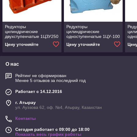
Редукторы
Редукторы
Реду
цилиндрические
цилиндрические
цил
двухступенчатые 1ЦЗУ250
одноступенчатые 1ЦУ-100
одно
Цену уточняйте
Цену уточняйте
Цен
О нас
Рейтинг не сформирован
Менее 5 отзывов за последний год
Работает с 14.12.2016
г. Атырау
ул. Ауэзова 62, оф. №4, Атырау, Казахстан
Контакты
Сегодня работает с 09:00 до 18:00
Показать весь график работы