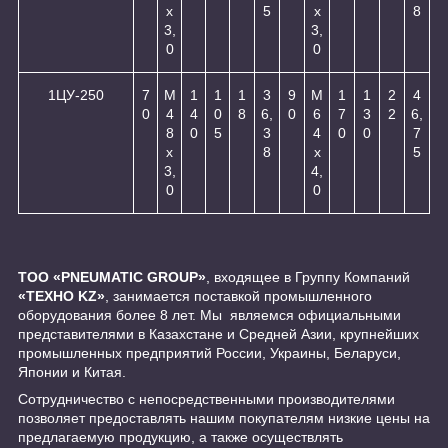
х
5
х
8
3,
3,
0
0
1ЦУ-250
7
М
1
1
1
3
9
М
1
1
2
4
0
4
4
0
8
6,
0
6
7
3
2
6,
8
0
5
3
4
0
0
7
х
8
х
5
3,
4,
0
0
ТОО «PNEUMATIC GROUP»
, входящее в Группу Компаний
«ТЕХНО KZ»
, занимается поставкой промышленного
оборудования более 8 лет. Мы являемся официальными
представителями в Казахстане и Средней Азии, крупнейших
промышленных предприятий России, Украины, Беларуси,
Японии и Китая.
Сотрудничество с непосредственными производителями
позволяет предоставлять нашим покупателям низкие цены на
предлагаемую продукцию, а также осуществлять