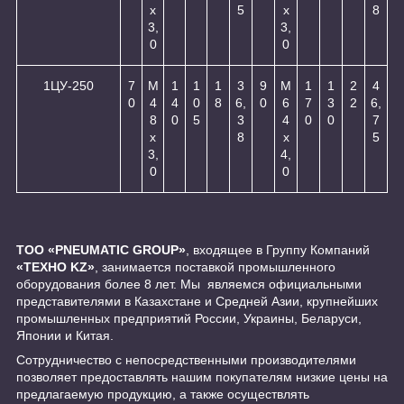
х
5
х
8
3,
3,
0
0
1ЦУ-250
7
М
1
1
1
3
9
М
1
1
2
4
0
4
4
0
8
6,
0
6
7
3
2
6,
8
0
5
3
4
0
0
7
х
8
х
5
3,
4,
0
0
ТОО «PNEUMATIC GROUP»
, входящее в Группу Компаний
«ТЕХНО KZ»
, занимается поставкой промышленного
оборудования более 8 лет. Мы являемся официальными
представителями в Казахстане и Средней Азии, крупнейших
промышленных предприятий России, Украины, Беларуси,
Японии и Китая.
Сотрудничество с непосредственными производителями
позволяет предоставлять нашим покупателям низкие цены на
предлагаемую продукцию, а также осуществлять