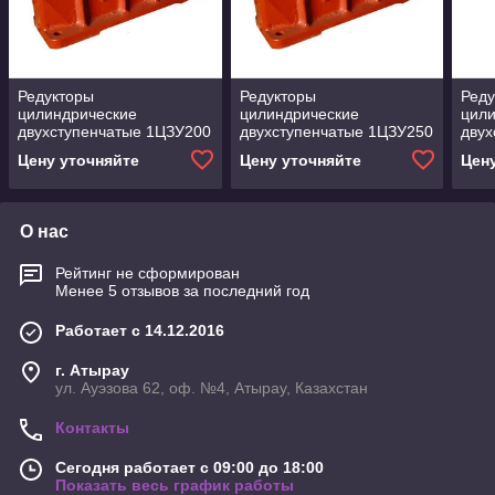
Редукторы
Редукторы
Реду
цилиндрические
цилиндрические
цил
двухступенчатые 1ЦЗУ200
двухступенчатые 1ЦЗУ250
двух
Цену уточняйте
Цену уточняйте
Цен
О нас
Рейтинг не сформирован
Менее 5 отзывов за последний год
Работает с 14.12.2016
г. Атырау
ул. Ауэзова 62, оф. №4, Атырау, Казахстан
Контакты
Сегодня работает с 09:00 до 18:00
Показать весь график работы