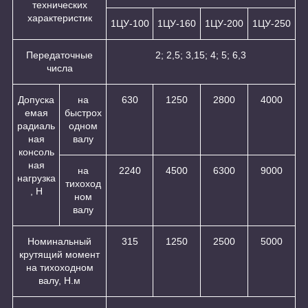
технических
характеристик
1ЦУ-100
1ЦУ-160
1ЦУ-200
1ЦУ-250
Передаточные
2; 2,5; 3,15; 4; 5; 6,3
числа
Допуска
на
630
1250
2800
4000
емая
быстрох
радиаль
одном
ная
валу
консоль
ная
на
2240
4500
6300
9000
нагрузка
тихоход
, Н
ном
валу
Номинальный
315
1250
2500
5000
крутящий момент
на тихоходном
валу, Н.м