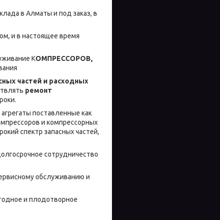
лада в Алматы и под заказ, в
м, и в настоящее время
уживание К
ОМПРЕССОРОВ,
вания
сных частей и расходных
ствлять
ремонт
роки.
 агрегаты поставленные как
омпрессоров и компрессорных
рокий спектр запасных частей,
долгосрочное сотрудничество
сервисному обслуживанию и
ыгодное и плодотворное