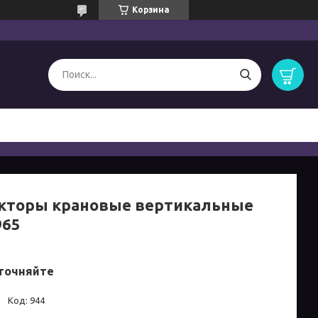
Корзина
кторы крановые вертикальные
965
точняйте
и
Код:
944