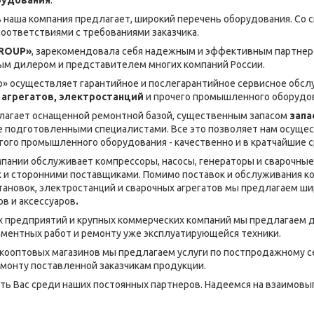
 наша компания предлагает, широкий перечень оборудования. Со ск
соответствиями с требованиями заказчика.
GROUP»
, зарекомендовала себя надежным и эффективным партнеро
ым дилером и представителем многих компаний России.
p» осуществляет гарантийное и послегарантийное сервисное обсл
 агрегатов, электростанций
и прочего промышленного оборудо
лагает оснащенной ремонтной базой, существенным запасом
запа
же подготовленными специалистами. Все это позволяет нам осуще
гого промышленного оборудования - качественно и в кратчайшие с
пании обслуживает компрессоры, насосы, генераторы и сварочные
к и сторонними поставщиками. Помимо поставок и обслуживания к
тановок, электростанций и сварочных агрегатов мы предлагаем ши
в и аксессуаров
.
х предприятий и крупных коммерческих компаний мы предлагаем 
ментных работ и ремонту уже эксплуатирующейся техники.
кооптовых магазинов мы предлагаем услуги по постпродажному 
монту поставленной заказчикам продукции.
ь Вас среди наших постоянных партнеров. Надеемся на взаимов