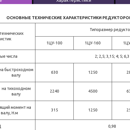
е
Характеристики
ОСНОВНЫЕ ТЕХНИЧЕСКИЕ ХАРАКТЕРИСТИКИ РЕДУКТОРО
Типоразмер редукто
технических
ристик
1ЦУ-100
1ЦУ-160
1ЦУ
ые числа
2; 2,5; 3,15; 4; 5; 6,3
на быстроходном
630
1250
2
валу
на тихоходном
2240
4500
6
валу
ящий момент на
315
1250
2
валу, Н.м
Д
0,98