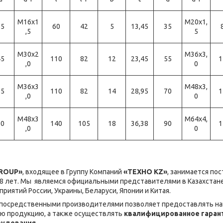
М16х1
М20х1,
25
60
42
5
13,45
35
,5
5
М30х2
М36х3,
45
110
82
12
23,45
55
1
,0
0
М36х3
М48х3,
55
110
82
14
28,95
70
1
,0
0
М48х3
М64х4,
70
140
105
18
36,38
90
1
,0
0
GROUP»
, входящее в Группу Компаний
«ТЕХНО KZ»
, занимается по
8 лет. Мы являемся официальными представителями в Казахстане
иятий России, Украины, Беларуси, Японии и Китая.
епосредственными производителями позволяет предоставлять на
ую продукцию, а также осуществлять
квалифицированное гарант
рудования
.