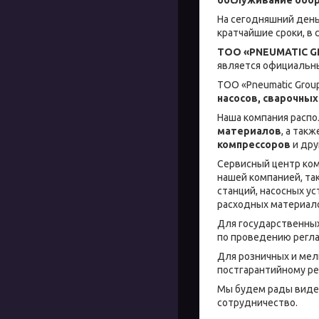
На сегодняшний день
кратчайшие сроки, в 
ТОО «PNEUMATIC 
является официальн
ТОО «Pneumatic Grou
насосов, сварочных
Наша компания распо
материалов
, а так
компрессоров
и дру
Сервисный центр ком
нашей компанией, та
станций, насосных ус
расходных материало
Для государственны
по проведению регла
Для розничных и мел
постгарантийному ре
Мы будем рады видет
сотрудничество.