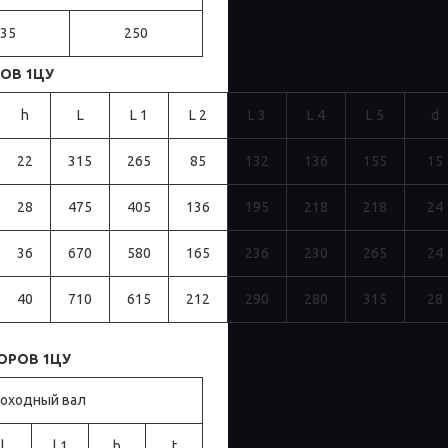
35
250
ОВ 1ЦУ
h
L
L 1
L 2
L 3
L 4
L 5
d
22
315
265
85
132
136
155
15
28
475
405
136
195
218
218
24
36
670
580
165
236
230
265
24
40
710
615
212
290
280
315
28
ОРОВ 1ЦУ
хоходный вал
l
l 1
b
t