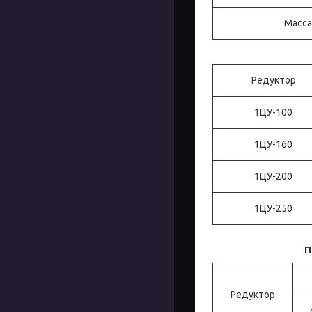
Масса,
Редуктор
1ЦУ-100
1ЦУ-160
1ЦУ-200
1ЦУ-250
П
Редуктор