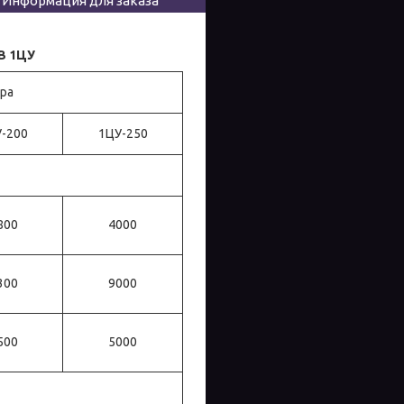
Информация для заказа
В 1ЦУ
ра
-200
1ЦУ-250
800
4000
300
9000
500
5000