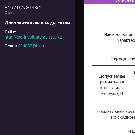
Описани
+7 (771) 765-14-54
Офис
Наименование 
http://too-involt-atyrau.satu.kz
характе
454057@bk.ru
Передаточн
Допускаемая
радиальная
консольная
нагрузка, Н
Номинальный крут
тихоходном 
КП