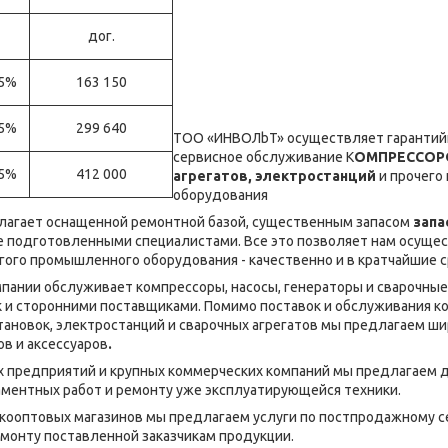
дог.
+5%
163 150
+5%
299 640
ТОО «ИНBOЛbT» осуществляет гарантий
сервисное обслуживание К
ОМПРЕССОРОВ
+5%
412 000
агрегатов, электростанций
и прочего
оборудования
лагает оснащенной ремонтной базой, существенным запасом
запа
же подготовленными специалистами. Все это позволяет нам осуще
гого промышленного оборудования - качественно и в кратчайшие с
пании обслуживает компрессоры, насосы, генераторы и сварочные
к и сторонними поставщиками. Помимо поставок и обслуживания к
тановок, электростанций и сварочных агрегатов мы предлагаем ши
в и аксессуаров
.
х предприятий и крупных коммерческих компаний мы предлагаем 
ментных работ и ремонту уже эксплуатирующейся техники.
кооптовых магазинов мы предлагаем услуги по постпродажному 
монту поставленной заказчикам продукции.