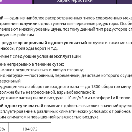
е
Характеристики
ый
— один из наиболее распространенных типов современных меха
транение получили одноступенчатые червячные редукторы. Особе
печивают низкий уровень шума, поэтому данный тип редукторов ст
ошумным работам.
е
редуктор червячный одноступенчатый
получил в таких механ
насосы, приводы ворот и т.д.
имеет следующие условия эксплуатации:
ие непрерывно в течение суток;
 может осуществляться в любую сторону;
ид нагрузки — постоянный, переменный, действие которого осуще
еверсивный;
едующее число оборотов входного вала — до 1800 оборотов минут
должна быть неагрессивной, взрывобезопасной;
ржание частиц пыли в воздухе - 10 мг/м3 в атмосфере I и II типов.
ый одноступенчатый
помогает добиться высоких значений крутя
сплуатирование в различных климатических условиях: от районов
ким климатом и повышенной влажностью воздуха.
+5%
104 875