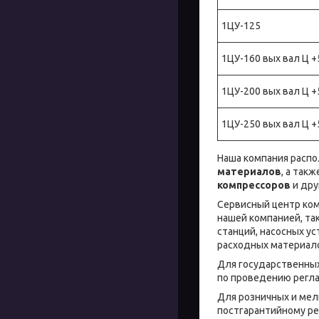
1ЦУ-125
1ЦУ-160 вых вал Ц 
1ЦУ-200 вых вал Ц 
1ЦУ-250 вых вал Ц 
Наша компания распо
материалов
, а так
компрессоров
и дру
Сервисный центр ком
нашей компанией, та
станций, насосных ус
расходных материало
Для государственны
по проведению регла
Для розничных и мел
постгарантийному ре