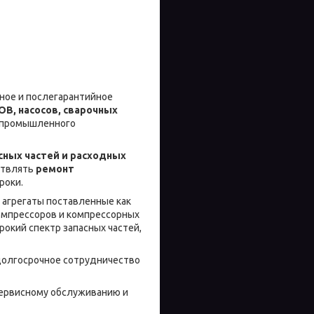
ное и послегарантийное
, насосов, сварочных
 промышленного
сных частей и расходных
ствлять
ремонт
роки.
 агрегаты поставленные как
омпрессоров и компрессорных
рокий спектр запасных частей,
долгосрочное сотрудничество
сервисному обслуживанию и