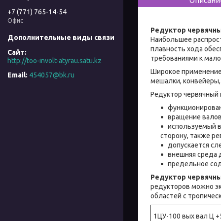
Описани
+7 (771) 765-14-54
Офис
Редуктор червячн
Наибольшее распрос
плавность хода обес
требованиями к мал
http://too-involt-atyrau.satu.kz
Широкое применени
454057@bk.ru
мешалки, конвейеры, 
Редуктор червячный 
функционирован
вращение валов
используемый в
сторону, также р
допускается сл
внешняя среда 
предельное соде
Редуктор червячн
редукторов можно эк
областей с тропичес
1ЦУ-100 вых вал Ц 