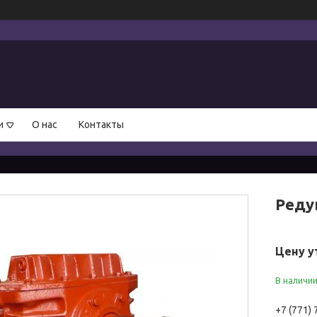
и
О нас
Контакты
Реду
Цену у
В наличи
+7 (771)