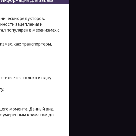
Информация для заказа
нических редукторов.
нности зацепления и
ал популярен в механизмах с
измах, как: транспортеры,
ствляется только в одну
у;
щего момента. Данный вид
 с умеренным климатом до