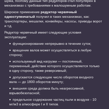
шума, поэтому данный тип редукторов стал популярен в
механизмах с требованиями к малошумным работам.
Широкое применение
редуктор червячный
одноступенчатый
получил в таких механизмах, как:
транспортеры, мешалки, конвейеры, насосы, приводы ворот
и т.д.
Редуктор червячный имеет следующие условия
эксплуатации:
функционирование непрерывно в течение суток;
вращение валов может осуществляться в любую
сторону;
используемый вид нагрузки — постоянный,
переменный, действие которого осуществляется только
в одну сторону, также реверсивный;
допускается следующее число оборотов входного
вала — до 1800 оборотов минуту;
внешняя среда должна быть неагрессивной,
взрывобезопасной;
предельное содержание частиц пыли в воздухе - 10
мг/м3 в атмосфере I и II типов.