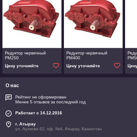
Редуктор червячный
Редуктор червячный
Реду
РМ250
РМ400
РМ5
Цену уточняйте
Цену уточняйте
Цен
О нас
Рейтинг не сформирован
Менее 5 отзывов за последний год
Работает с 14.12.2016
г. Атырау
ул. Ауэзова 62, оф. №4, Атырау, Казахстан