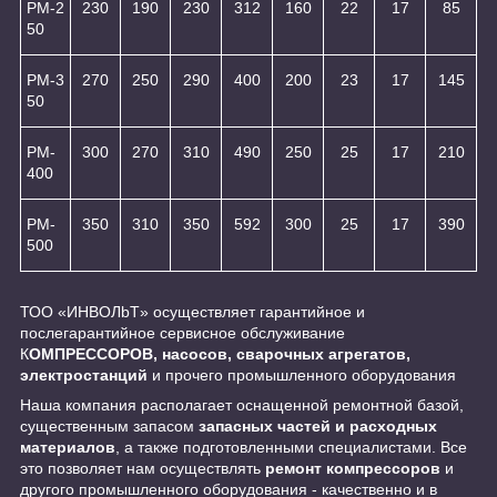
РМ-2
230
190
230
312
160
22
17
85
50
РМ-3
270
250
290
400
200
23
17
145
50
PM-
300
270
310
490
250
25
17
210
400
PM-
350
310
350
592
300
25
17
390
500
ТОО «ИНBOЛbT» осуществляет гарантийное и
послегарантийное сервисное обслуживание
К
ОМПРЕССОРОВ, насосов, сварочных агрегатов,
электростанций
и прочего промышленного оборудования
Наша компания располагает оснащенной ремонтной базой,
существенным запасом
запасных частей и расходных
материалов
, а также подготовленными специалистами. Все
это позволяет нам осуществлять
ремонт компрессоров
и
другого промышленного оборудования - качественно и в