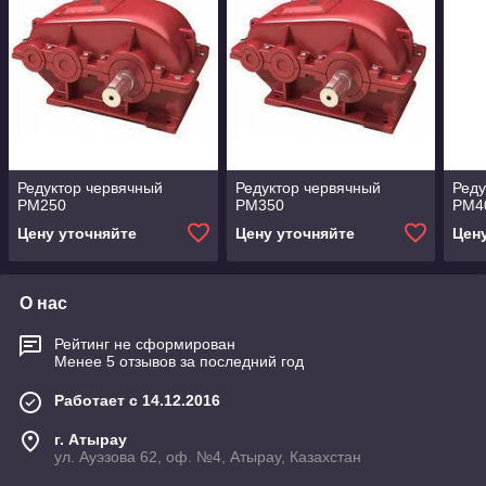
Редуктор червячный
Редуктор червячный
Реду
РМ250
РМ350
РМ4
Цену уточняйте
Цену уточняйте
Цен
О нас
Рейтинг не сформирован
Менее 5 отзывов за последний год
Работает с 14.12.2016
г. Атырау
ул. Ауэзова 62, оф. №4, Атырау, Казахстан