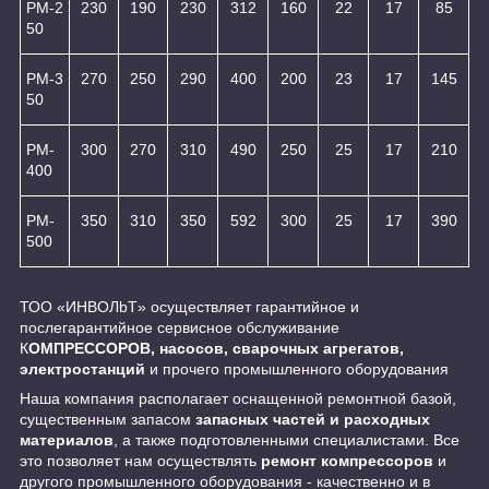
РМ-2
230
190
230
312
160
22
17
85
50
РМ-3
270
250
290
400
200
23
17
145
50
PM-
300
270
310
490
250
25
17
210
400
PM-
350
310
350
592
300
25
17
390
500
ТОО «ИНBOЛbT» осуществляет гарантийное и
послегарантийное сервисное обслуживание
К
ОМПРЕССОРОВ, насосов, сварочных агрегатов,
электростанций
и прочего промышленного оборудования
Наша компания располагает оснащенной ремонтной базой,
существенным запасом
запасных частей и расходных
материалов
, а также подготовленными специалистами. Все
это позволяет нам осуществлять
ремонт компрессоров
и
другого промышленного оборудования - качественно и в