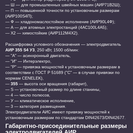
― Ш ― для промышленных швейных машин (АИР71В2Ш);
― П ― повышенной точности по установочным размерам
(АИР100S4П);
― Ф ― хладономаслостойкое исполнение (АИР90L4Ф);
― А ― для атомных электростанций (4АС100L4А5);
― Х2 ― химостойкие (АИР112М4Х2).
Расшифровка условного обозначения ― электродвигатель
АИР 355 S4 У3
, 250 кВт, 1500 об/мин:
― "А" ― асинхронный двигатель,
― "И" ― Интерэлектро,
― "Р" ― привязка мощностей к установочным размерам в
соответствии с ГОСТ Р 51689 ("C" ― в случае привязки по
нормам CENELEK),
―
355
― высота оси вращения (габарит),
― S ― установочный размер по длине станины,
― 4 ― число полюсов,
― У ― климатическое исполнение,
― 3 ― категория размещения.
Электродвигатели АИС имеют привязку мощностей к
установочным размерам по стандартам DIN42673/DIN42677.
Габаритно-присоединительные размеры
электродвигателей АИР.