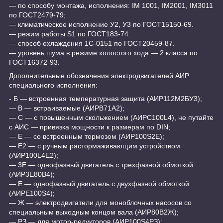
― по способу монтажа, исполнения: IM 1001, IM2001, IM3011
по ГОСТ2479-79;
― климатическое исполнение У2, У3 по ГОСТ15150-69.
― режим работы S1 по ГОСТ183-74.
― способ охлаждения 1С-0151 по ГОСТ20459-87.
― уровень шума в режиме холостого хода ― 2 класса по
ГОСТ16372-93.
Дополнительные обозначения электродвигателей АИР
специального исполнения:
- Б ― встроенная температурная защита (АИР112М2БУ3);
― В ― встраиваемые (АИРВ71А2);
― С ― с повышенным скольжением (АИРС100L4), не путайте
с АИС ― привязка мощности к размерам по DIN;
― Е ― со встроенным тормозом (АИР100S2Е);
― Е2 ― с ручным растормаживающим устройством
(АИР100L4Е2);
― 3Е ― однофазный двигатель с трехфазной обмоткой
(АИР3Е80В4);
― Е ― однофазный двигатель с двухфазной обмоткой
(АИРЕ100S4);
― Ж ― электродвигатели для моноблочных насосов со
специальным выходным концом вала (АИР80В2Ж);
― РЗ ― для мотор-редукторов (АИР100S4РЗ);