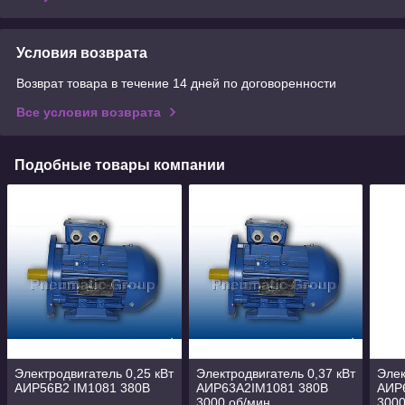
Условия возврата
Возврат товара в течение 14 дней по договоренности
Все условия возврата
Подобные товары компании
Электродвигатель 0,25 кВт
Электродвигатель 0,37 кВт
Элек
АИР56В2 IM1081 380B
АИР63А2IM1081 380B
АИР
3000 об/мин
3000