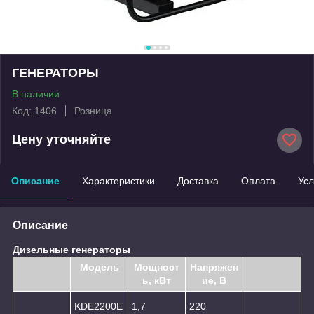
ГЕНЕРАТОРЫ
В наличии
Код: 1406
Розница
Цену уточняйте
Описание
Характеристики
Доставка
Оплата
Усл
Описание
Дизельные генераторы
Модель
Мощност
Напряжен
ь, кВт
ие, В
KDE2200E
1,7
220