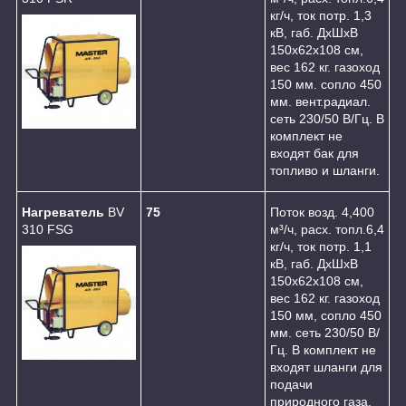
кг/ч, ток потр. 1,3
кВ, габ. ДхШхВ
150x62х108 см,
вес 162 кг. газоход
150 мм. сопло 450
мм. вент.радиал.
сеть 230/50 В/Гц. В
комплект не
входят бак для
топливо и шланги.
Нагреватель
BV
75
Поток возд. 4,400
310 FSG
м³/ч, расх. топл.6,4
кг/ч, ток потр. 1,1
кВ, габ. ДхШхВ
150x62х108 см,
вес 162 кг. газоход
150 мм, сопло 450
мм. сеть 230/50 В/
Гц. В комплект не
входят шланги для
подачи
природного газа.