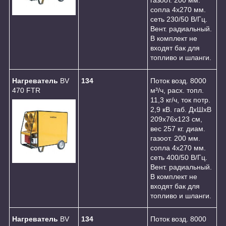
сопла 4х270 мм.
сеть 230/50 В/Гц.
Вент. радиальный.
В комплект не
входят бак для
топливо и шланги.
Нагреватель
BV
134
Поток возд. 8000
470 FTR
м³/ч, расх. топл.
11,3 кг/ч, ток потр.
2,9 кВ. габ. ДхШхВ
209х76х123 см,
вес 257 кг. диам.
газоот. 200 мм.
сопла 4х270 мм.
сеть 400/50 В/Гц.
Вент. радиальный.
В комплект не
входят бак для
топливо и шланги.
Нагреватель
BV
134
Поток возд. 8000