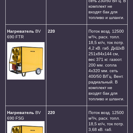
сеть 230/50 В/Гц. В
комплект не
входят бак для
топливо и шланги.
Нагреватель
BV
220
Поток возд. 12500
690 FTR
м³/ч, расх. топл.
18,5 кг/ч, ток потр.
4,2 кВ. габ. ДхШхВ
251х84х144 см,
вес 371 кг. газоот.
200 мм. сопла
4х320 мм. сеть
400/50 В/Гц. Вент.
радиальный. В
комплект не
входят бак для
топливо и шланги.
Нагреватель
BV
220
Поток возд. 12500
690 FSG
м³/ч, расх. топл.
18,5 кг/ч, ток потр.
3,68 кВ. габ.