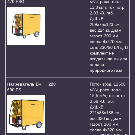
470 FSG
м³/ч, расх. топл.
11,3 кг/ч, ток потр.
2,03 кВ. габ.
ДхШхВ
209х75х123 см,
вес 224 кг. диам.
газоот. 200 мм.
сопла 4х270 мм.
сеть 230/50 В/Гц. В
комплект не
входят шланги для
подачи
природного газа.
Нагреватель
BV
220
Поток возд. 12500
690 FS
м³/ч, расх. топл.
18,5 кг/ч, ток потр.
3,68 кВ. габ.
ДхШхВ
221х85х138 см,
вес 330 кг. диам.
газоот. 200 мм.
сопла 4х320 мм.