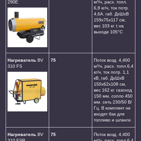
290E
м³/ч, расх. топл.
6,8 кг/ч, ток потр.
4,6А. габ. ДхШхВ
159х75х117 см,
вес 103 кг. t на
выходе 105°C
Нагреватель
BV
75
Поток возд. 4,400
310 FS
м³/ч, расх. топл.6,4
кг/ч, ток потр. 1,1
кВ, габ. ДхШхВ
150x62х108 см,
вес 162 кг. газоход
150 мм, сопло 450
мм. сеть 230/50 В/
Гц. В комплект не
входят бак для
топливо и шланги.
Нагреватель
BV
75
Поток возд. 4,400
310 FSR
м³/ч, расх. топл.6,4