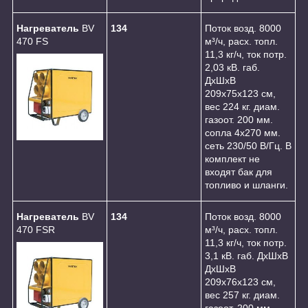
Нагреватель
BV
134
Поток возд. 8000
470 FS
м³/ч, расх. топл.
11,3 кг/ч, ток потр.
2,03 кВ. габ.
ДхШхВ
209х75х123 см,
вес 224 кг. диам.
газоот. 200 мм.
сопла 4х270 мм.
сеть 230/50 В/Гц. В
комплект не
входят бак для
топливо и шланги.
Нагреватель
BV
134
Поток возд. 8000
470 FSR
м³/ч, расх. топл.
11,3 кг/ч, ток потр.
3,1 кВ. габ. ДхШхВ
ДхШхВ
209х76х123 см,
вес 257 кг. диам.
газоот. 200 мм.