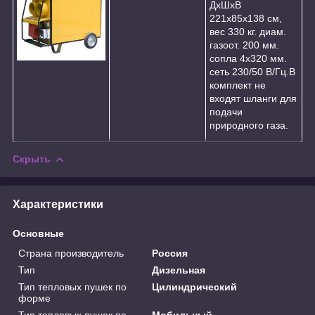
ДхШхВ
221х85х138 см,
вес 330 кг. диам.
газоот. 200 мм.
сопла 4х320 мм.
сеть 230/50 В/Гц.В
комплект не
входят шланги для
подачи
природного газа.
Скрыть
Характеристики
Основные
Страна производитель
Россия
Тип
Дизельная
Тип тепловых пушек по
Цилиндрический
форме
Тип тепловых пушек по
Мобильный