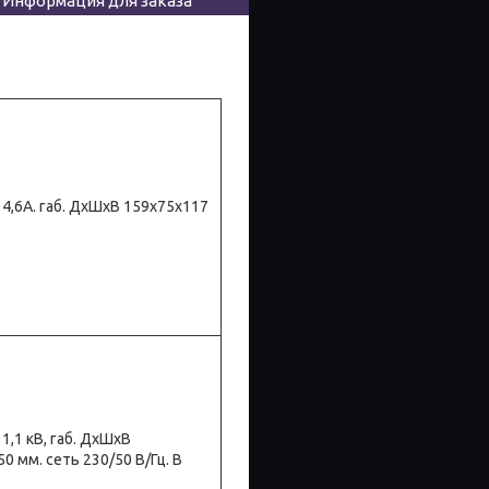
Информация для заказа
р. 4,6А. габ. ДхШхВ 159х75х117
. 1,1 кВ, габ. ДхШхВ
50 мм. сеть 230/50 В/Гц. В