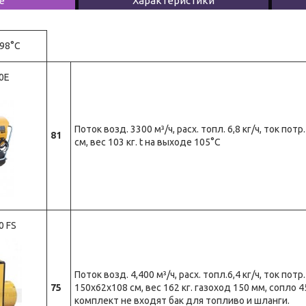
е
Характеристики
 98°C
0E
Поток возд. 3300 м³/ч, расх. топл. 6,8 кг/ч, ток пот
81
см, вес 103 кг. t на выходе 105°C
0 FS
Поток возд. 4,400 м³/ч, расх. топл.6,4 кг/ч, ток потр
75
150x62х108 см, вес 162 кг. газоход 150 мм, сопло 4
комплект не входят бак для топливо и шланги.