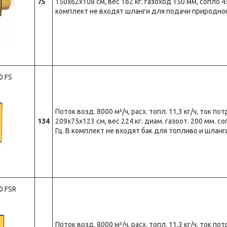
75
150x62х108 см, вес 162 кг. газоход 150 мм, сопло 4
комплект не входят шланги для подачи природног
0 FS
Поток возд. 8000 м³/ч, расх. топл. 11,3 кг/ч, ток пот
134
209х75х123 см, вес 224 кг. диам. газоот. 200 мм. с
Гц. В комплект не входят бак для топливо и шланг
0 FSR
Поток возд. 8000 м³/ч, расх. топл. 11,3 кг/ч, ток по