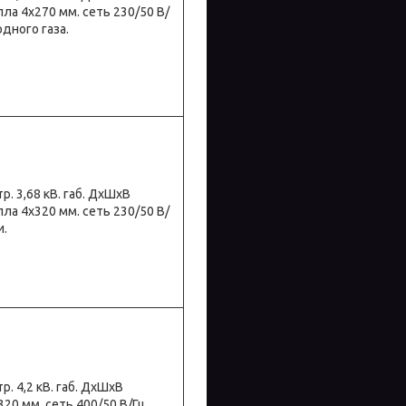
опла 4х270 мм. сеть 230/50 В/
дного газа.
тр. 3,68 кВ. габ. ДхШхВ
опла 4х320 мм. сеть 230/50 В/
и.
тр. 4,2 кВ. габ. ДхШхВ
320 мм. сеть 400/50 В/Гц.