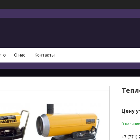
и
О нас
Контакты
Тепл
Цену у
В наличи
+7 (771)