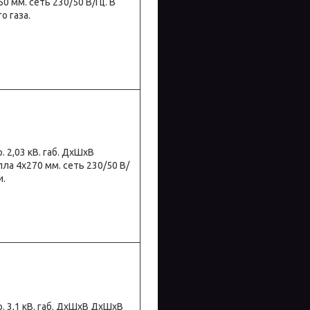
50 мм. сеть 230/50 В/Гц. В
о газа.
р. 2,03 кВ. габ. ДхШхВ
опла 4х270 мм. сеть 230/50 В/
и.
тр. 3,1 кВ. габ. ДхШхВ ДхШхВ