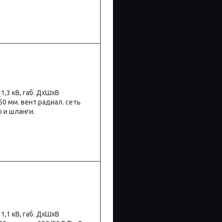
. 1,3 кВ, габ. ДхШхВ
450 мм. вент.радиал. сеть
о и шланги.
. 1,1 кВ, габ. ДхШхВ