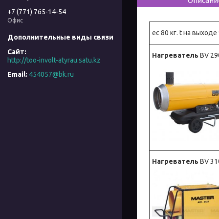
Описани
+7 (771) 765-14-54
Офис
ес 80 кг. t на выходе
Нагреватель
BV 29
http://too-involt-atyrau.satu.kz
454057@bk.ru
Нагреватель
BV 31