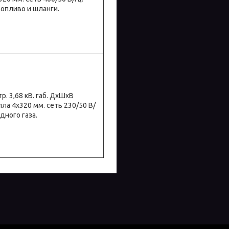
топливо и шланги.
тр. 3,68 кВ. габ. ДхШхВ
опла 4х320 мм. сеть 230/50 В/
дного газа.