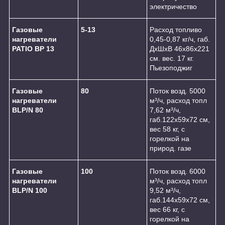
электричество
Газовые
5-13
Расход топливо
нагреватели
0,45-0,87 кг/ч, габ.
PATIO BP 13
ДхШхВ 46х86х221
см. вес. 17 кг.
Пьезоподжиг
Газовые
80
Поток возд. 5000
нагреватели
м³/ч, расход топл
BLP/N 80
7,62 м³/ч,
габ.122x59x72 см,
вес 58 кг, с
горелкой на
природ. газе
Газовые
100
Поток возд. 6000
нагреватели
м³/ч, расход топл
BLP/N 100
9,52 м³/ч,
габ.144x59x72 см,
вес 66 кг, с
горелкой на