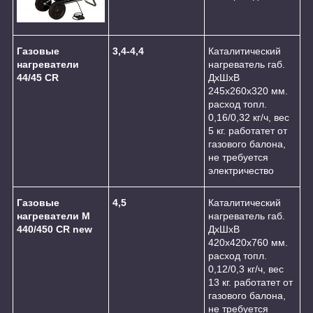
Газовые
3,4-4,4
Каталитический
нагреватели
нагреватель габ.
44/45 CR
ДхШхВ
245x260x320 мм.
расход топл.
0,16/0,32 кг/ч, вес
5 кг. работатет от
газового балона,
не требуется
электричество
Газовые
4,5
Каталитический
нагреватели M
нагреватель габ.
440/450 CR new
ДхШхВ
420x420x760 мм.
расход топл.
0,12/0,3 кг/ч, вес
13 кг. работатет от
газового балона,
не требуется