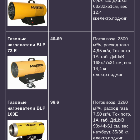
0,4А. габ ДхШхВ
68х32х51см, вес
12,4
кг.електр.поджиг
Газовые
46-69
Поток возд. 2300
нагреватели BLP
м³/ч, расход топл
73 E
4,95 кг/ч, Ток потр.
1А. габ. ДхШхВ
168х77х31 см, вес
14,4 кг.
електр.поджиг
Газовые
96,6
Поток возд. 3260
нагреватели BLP
м³/ч, расход газа
103E
7,50 кг/ч, Ток потр.
1А. габ. ДхШхВ
99х44х61 см, вес
нет/брут. 35/38 кг.
електр.поджиг