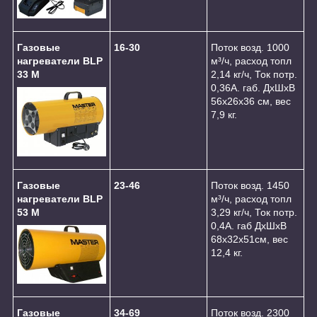
Газовые
16-30
Поток возд. 1000
нагреватели BLP
м³/ч, расход топл
33 M
2,14 кг/ч, Ток потр.
0,36А. габ. ДхШхВ
56х26х36 см, вес
7,9 кг.
Газовые
23-46
Поток возд. 1450
нагреватели BLP
м³/ч, расход топл
53 M
3,29 кг/ч, Ток потр.
0,4А. габ ДхШхВ
68х32х51см, вес
12,4 кг.
Газовые
34-69
Поток возд. 2300