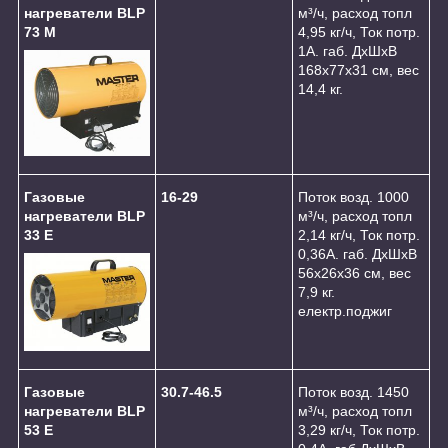
нагреватели BLP
м³/ч, расход топл
73 M
4,95 кг/ч, Ток потр.
1А. габ. ДхШхВ
168х77х31 см, вес
14,4 кг.
Газовые
16-29
Поток возд. 1000
нагреватели BLP
м³/ч, расход топл
33 E
2,14 кг/ч, Ток потр.
0,36А. габ. ДхШхВ
56х26х36 см, вес
7,9 кг.
електр.поджиг
Газовые
30.7-46.5
Поток возд. 1450
нагреватели BLP
м³/ч, расход топл
53 E
3,29 кг/ч, Ток потр.