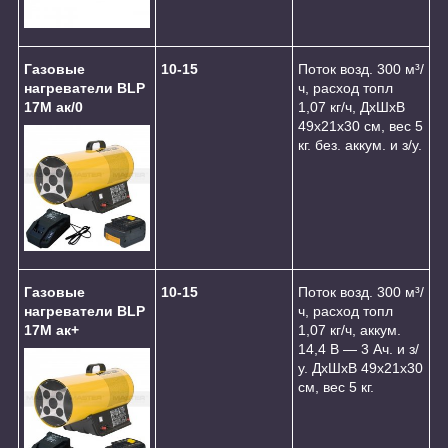
Газовые
10-15
Поток возд. 300 м³/
нагреватели BLP
ч, расход топл
17M ак/0
1,07 кг/ч, ДхШхВ
49х21х30 см, вес 5
кг. без. аккум. и з/у.
Газовые
10-15
Поток возд. 300 м³/
нагреватели BLP
ч, расход топл
17M ак+
1,07 кг/ч, аккум.
14,4 В ― 3 Ач. и з/
у. ДхШхВ 49х21х30
см, вес 5 кг.