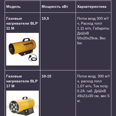
Модель
Мощность кВт
Характеристика
Газовые
10,5
Поток возд 300 м³/
нагреватели BLP
ч, Расход топл
11 M
1,11 кг/ч, Габариты
ДхШхВ
50х20х29см, Вес
6кг.
Газовые
10-15
Поток возд. 300 м³/
нагреватели BLP
ч, расход топл
17 M
1,07 кг/ч, Ток потр.
0,2А. габ. ДхШхВ
49х21х30 см, вес 5
кг.