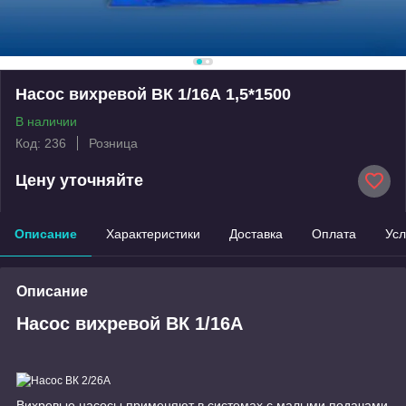
Насос вихревой ВК 1/16А 1,5*1500
В наличии
Код: 236
Розница
Цену уточняйте
Описание
Характеристики
Доставка
Оплата
Усл
Описание
Насос вихревой ВК 1/16А
Вихревые насосы применяют в системах с малыми подачами