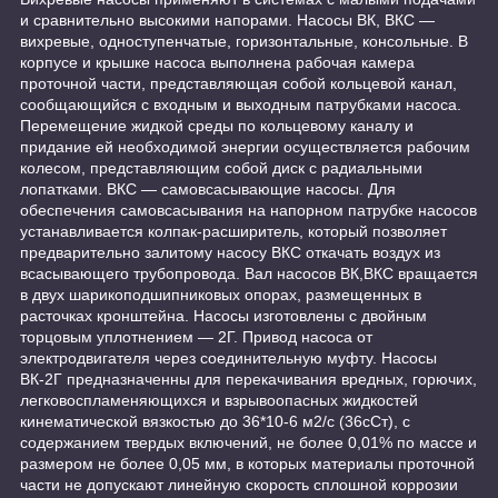
и сравнительно высокими напорами. Насосы ВК, ВКС ―
вихревые, одноступенчатые, горизонтальные, консольные. В
корпусе и крышке насоса выполнена рабочая камера
проточной части, представляющая собой кольцевой канал,
сообщающийся с входным и выходным патрубками насоса.
Перемещение жидкой среды по кольцевому каналу и
придание ей необходимой энергии осуществляется рабочим
колесом, представляющим собой диск с радиальными
лопатками. ВКС ― самовсасывающие насосы. Для
обеспечения самовсасывания на напорном патрубке насосов
устанавливается колпак-расширитель, который позволяет
предварительно залитому насосу ВКС откачать воздух из
всасывающего трубопровода. Вал насосов ВК,ВКС вращается
в двух шарикоподшипниковых опорах, размещенных в
расточках кронштейна. Насосы изготовлены с двойным
торцовым уплотнением ― 2Г. Привод насоса от
электродвигателя через соединительную муфту. Насосы
ВК-2Г предназначенны для перекачивания вредных, горючих,
легковоспламеняющихся и взрывоопасных жидкостей
кинематической вязкостью до 36*10-6 м2/с (36сСт), с
содержанием твердых включений, не более 0,01% по массе и
размером не более 0,05 мм, в которых материалы проточной
части не допускают линейную скорость сплошной коррозии