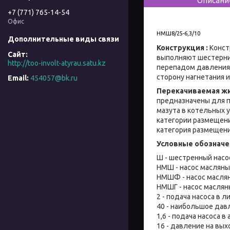
Описани
+7 (771) 765-14-54
Офис
НМШ8/25-6,3/10
Конструкция :
Конст
выполняют шестерни.
http://too-involt-atyrau.satu.kz
перепадом давления 
сторону нагнетания 
454057@bk.ru
Перекачиваемая ж
предназначены для п
мазута в котельных 
категории размещения
категория размещения
Условные обозначе
Ш - шестренный насо
НМШ - насос масляны
НМШФ - насос масля
НМШГ - насос маслян
2 - подача насоса в л
40 - наибольшое давл
1,6 - подача насоса в 
16 - давление на выхо