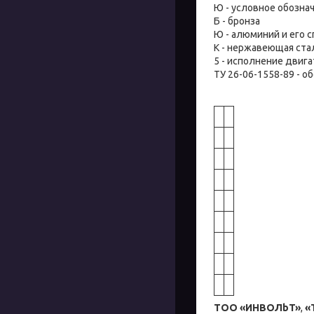
Ю - условное обознач
Б - бронза
Ю - алюминий и его 
К - нержавеющая ста
5 - исполнение двига
ТУ 26-06-1558-89 - о
ТОО «ИНBOЛbT»
,
«