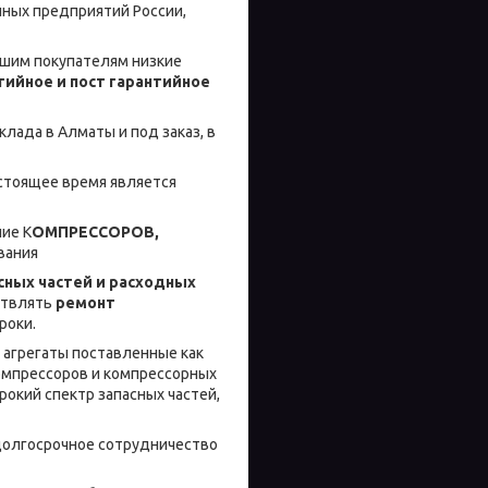
ных предприятий России,
шим покупателям низкие
ийное и пост гарантийное
лада в Алматы и под заказ, в
стоящее время является
ие К
ОМПРЕССОРОВ,
вания
сных частей и расходных
ствлять
ремонт
роки.
 агрегаты поставленные как
омпрессоров и компрессорных
рокий спектр запасных частей,
долгосрочное сотрудничество