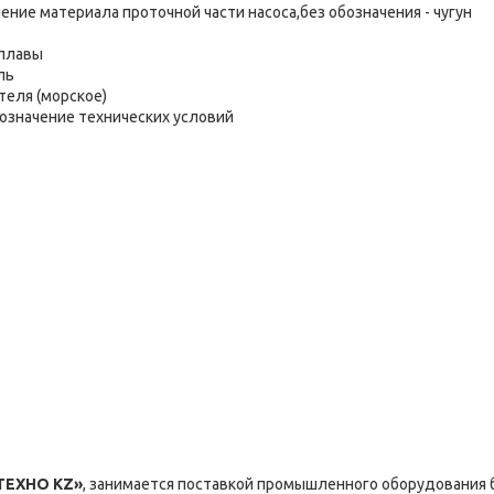
ение материала проточной части насоса,без обозначения - чугун
сплавы
ль
теля (морское)
бозначение технических условий
ТЕХНО KZ»
, занимается поставкой промышленного оборудования 