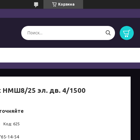
Корзина
с НМШ8/25 эл. дв. 4/1500
точняйте
и
Код:
625
 765-14-54