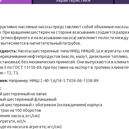
е
Характеристики
руктивно масляные насосы представляют собой объемные насосы. 
 При вращении шестерен на стороне всасывания создается разре
(атмосферного и на всасывании насоса) заполняет полости между
и вытесняется в нагнетательный патрубок.
идкость:
Насосы шестеренные типа НМШ, НМШФ, Ш и агрегаты эле
ерекачивания нефтепродуктов (масло, мазут, дизельное топливо, 
установках) без механических примесей. Они выпускаются в климат
 3 по ГОСТ 15150-69, при поставке на экспорт в тропики, климати
 – Т2, Т5.
ния:
Например: НМШ 2-40-1,6/16-5 ТУ26-06-1558-89
с
й шестеренный на лапах
ный шестеренный фланцевый
ый шестеренный с обогревом (охлаждением) корпуса
итрах на 100 оборотов
ение насоса, кгс/см2
агрегате, м3/ч
де из насоса в агрегате, кгс/см2