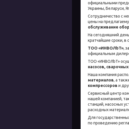
официальными предс
Украины, Беларуси, Я
Сотрудничество с н
цены на предлагаем
обслуживание обо
На сегодняшний день
кратчайшие сроки, в 
ТОО «ИНBOЛbT»
, 
официальным дилеро
ТОО «ИНBOЛbT» осущ
насосов, сварочных
Наша компания распо
материалов
, а так
компрессоров
и дру
Сервисный центр ком
нашей компанией, та
станций, насосных ус
расходных материало
Для государственны
по проведению регла