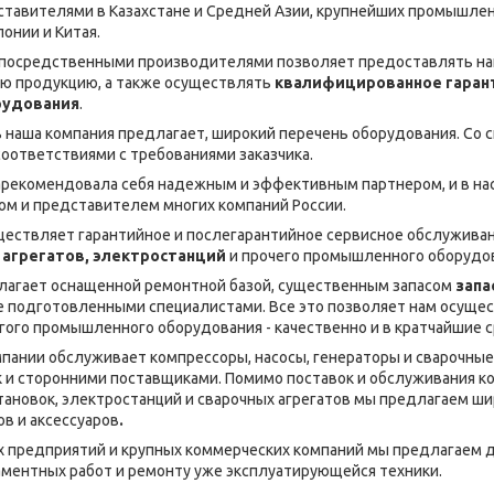
тавителями в Казахстане и Средней Азии, крупнейших промышлен
понии и Китая.
епосредственными производителями позволяет предоставлять на
ую продукцию, а также осуществлять
квалифицированное гарант
рудования
.
 наша компания предлагает, широкий перечень оборудования. Со ск
соответствиями с требованиями заказчика.
зарекомендовала себя надежным и эффективным партнером, и в на
м и представителем многих компаний России.
ествляет гарантийное и послегарантийное сервисное обслуживан
 агрегатов, электростанций
и прочего промышленного оборудо
лагает оснащенной ремонтной базой, существенным запасом
запа
же подготовленными специалистами. Все это позволяет нам осуще
гого промышленного оборудования - качественно и в кратчайшие с
пании обслуживает компрессоры, насосы, генераторы и сварочные
к и сторонними поставщиками. Помимо поставок и обслуживания к
тановок, электростанций и сварочных агрегатов мы предлагаем ши
в и аксессуаров
.
х предприятий и крупных коммерческих компаний мы предлагаем 
ментных работ и ремонту уже эксплуатирующейся техники.