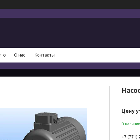
и
О нас
Контакты
Насо
Цену у
В наличи
+7 (771)