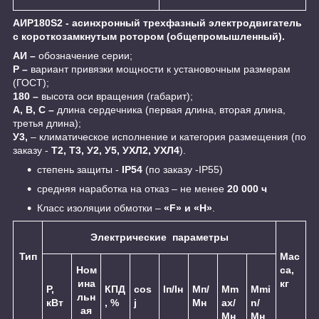
АИР180S2 - асинхронный трехфазный электродвигатель
с короткозамкнутым ротором (общепромышленный).
АИ –
обозначение серии;
Р –
вариант привязки мощности к установочным размерам
(ГОСТ);
180 –
высота оси вращения (габарит);
А, В, С –
длина сердечника (первая длина, вторая длина,
третья длина);
У3,
– климатическое исполнение и категория размещения (по
заказу -
Т2, Т3, У2, У5, УХЛ2, УХЛ4
).
cтепень защиты -
IP54
(по заказу -IP55)
средняя наработка на отказ – не менее
20 000 ч
Класс изоляции обмотки –
«F» и «H»
.
Электрические параметры
Тип
Мас
Ном
са,
ина
кг
Р,
КПД
cos
Iп/Iн
Мп/
Мm
Мmi
льн
кВт
, %
j
Мн
ax/
n/
ая
Мн
Мн