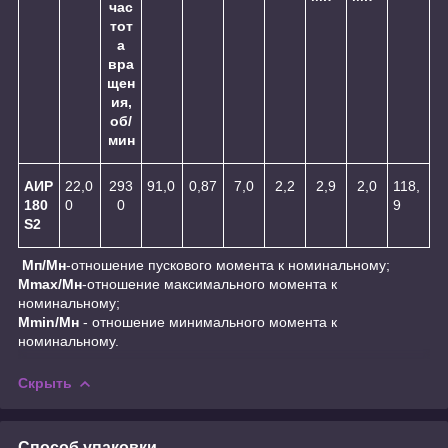
час
тот
а
вра
щен
ия,
об/
мин
АИР
22,0
293
91,0
0,87
7,0
2,2
2,9
2,0
118,
180
0
0
9
S2
Мп/Мн
-отношение пускового момента к номинальному;
Мmax/Mн
-отношение максимального момента к
номинальному;
Мmin/Mн
- отношение минимального момента к
номинальному.
Скрыть
Способ упаковки