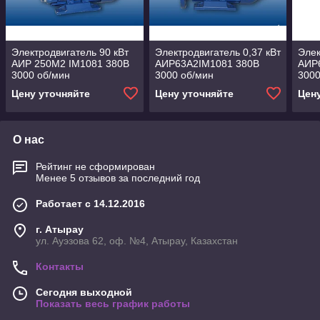
Электродвигатель 90 кВт
Электродвигатель 0,37 кВт
Элек
АИР 250М2 IM1081 380B
АИР63А2IM1081 380B
АИР
3000 об/мин
3000 об/мин
3000
Цену уточняйте
Цену уточняйте
Цен
О нас
Рейтинг не сформирован
Менее 5 отзывов за последний год
Работает с 14.12.2016
г. Атырау
ул. Ауэзова 62, оф. №4, Атырау, Казахстан
Контакты
Сегодня выходной
Показать весь график работы