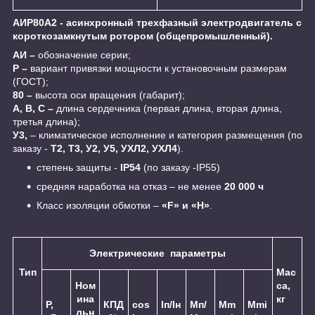
АИР80А2 - асинхронный трехфазный электродвигатель с
короткозамкнутым ротором (общепромышленный).
АИ –
обозначение серии;
Р –
вариант привязки мощности к установочным размерам
(ГОСТ);
80 –
высота оси вращения (габарит);
А, В, С –
длина сердечника (первая длина, вторая длина,
третья длина);
У3,
– климатическое исполнение и категория размещения (по
заказу -
Т2, Т3, У2, У5, УХЛ2, УХЛ4
).
cтепень защиты -
IP54
(по заказу -IP55)
средняя наработка на отказ – не менее
20 000 ч
Класс изоляции обмотки –
«F» и «H»
.
Электрические параметры
Тип
Мас
Ном
са,
ина
кг
Р,
КПД
cos
Iп/Iн
Мп/
Мm
Мmi
льн