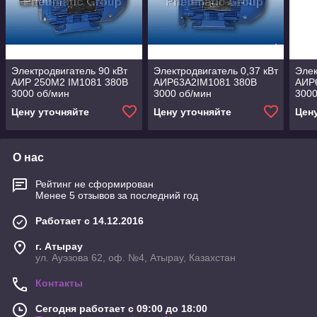
Электродвигатель 90 кВт
Электродвигатель 0,37 кВт
Элек
АИР 250М2 IM1081 380B
АИР63А2IM1081 380B
АИР
3000 об/мин
3000 об/мин
3000
Цену уточняйте
Цену уточняйте
Цен
О нас
Рейтинг не сформирован
Менее 5 отзывов за последний год
Работает с 14.12.2016
г. Атырау
ул. Ауэзова 62, оф. №4, Атырау, Казахстан
Контакты
Сегодня работает с 09:00 до 18:00