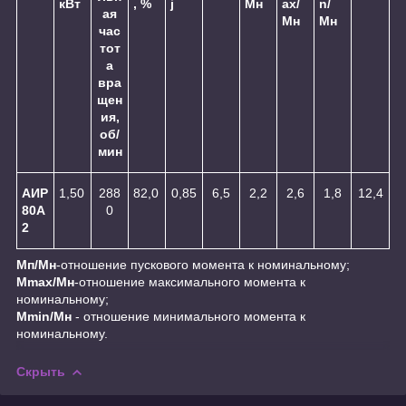
кВт
, %
j
Мн
ax/
n/
ая
Мн
Мн
час
тот
а
вра
щен
ия,
об/
мин
АИР
1,50
288
82,0
0,85
6,5
2,2
2,6
1,8
12,4
80А
0
2
Мп/Мн
-отношение пускового момента к номинальному;
Мmax/Mн
-отношение максимального момента к
номинальному;
Мmin/Mн
- отношение минимального момента к
номинальному.
Скрыть