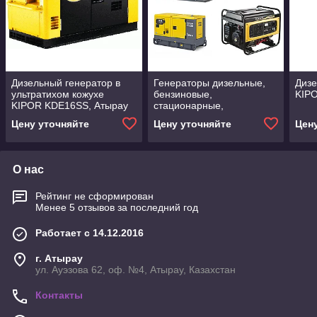
Дизельный генератор в
Генераторы дизельные,
Дизе
ультратихом кожухе
бензиновые,
KIP
KIPOR KDE16SS, Атырау
стационарные,
передвижные
Цену уточняйте
Цену уточняйте
Цен
О нас
Рейтинг не сформирован
Менее 5 отзывов за последний год
Работает с 14.12.2016
г. Атырау
ул. Ауэзова 62, оф. №4, Атырау, Казахстан
Контакты