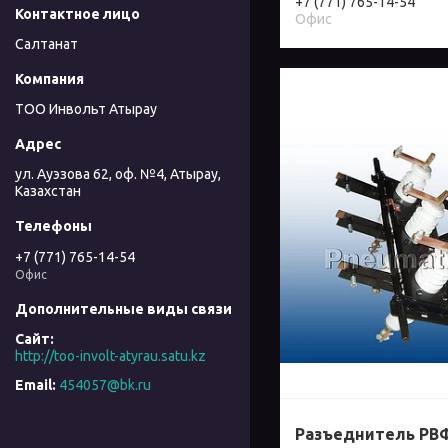
+7 (771) 765-14-54
Офис
Салтанат
ТОО Инвольт Атырау
ул. Ауэзова 62, оф. №4, Атырау,
Казахстан
+7 (771) 765-14-54
Офис
http://too-involt-atyrau.satu.kz
454057@bk.ru
Разъеднитель РВФЗ