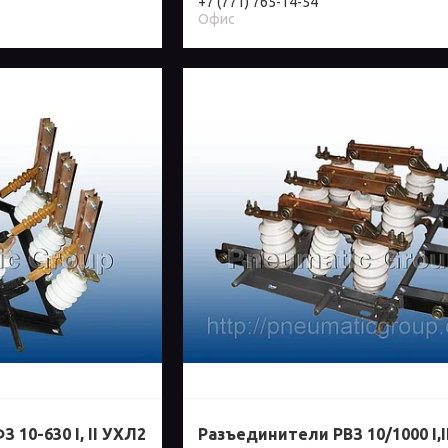
+7 (771) 765-14-54
Офис
 10-630 I, II УХЛ2
Разъединители РВЗ 10/1000 I,I