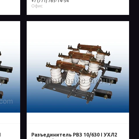
+7 (771) 765-14-54
Офис
I
Разъединитель РВЗ 10/630 I УХЛ2