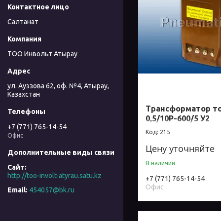
Салтанат
ТОО Инвольт Атырау
ул. Ауэзова 62, оф. №4, Атырау,
Казахстан
Трансформатор то
0,5/10Р-600/5 У2
+7 (771) 765-14-54
215
Офис
Цену уточняйте
В наличии
http://too-involt-atyrau.satu.kz
+7 (771) 765-14-54
Офис
454057@bk.ru